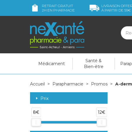
RETRAIT GRATUIT
LIVRAISON OFFE
2H
EN PHARMACIE
À PARTIR DE
59€
Santé &
Médicament
Para
Bien-être
Accueil
Parapharmacie
Promos
A-derm
Prix
8€
12€