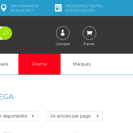
MA
PHARMACIE
DÉCOUVREZ
TOUTES
03 22 46 26 71
NOS ACTUALITÉS
Compte
Panier
naire
Promo
Marques
EGA
r disponibilité
24 articles par page