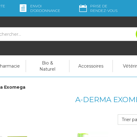
RTE
ENVOI
PRISE DE
D’ORDO
NNANCE
RENDEZ-VOUS
Bio &
pharmacie
Accessoires
Vétéri
Naturel
a Exomega
A-DERMA EXOM
Trier pa