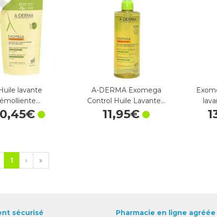
Huile lavante
A-DERMA Exomega
Exome
émolliente…
Control Huile Lavante…
lava
10
,
45
€
11
,
95
€
1
1
›
»
nt sécurisé
Pharmacie en ligne agréée