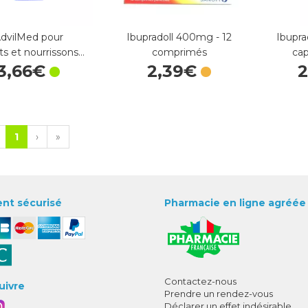
dvilMed pour
Ibupradoll 400mg - 12
Ibupra
ts et nourrissons…
comprimés
cap
3
,
66
€
2
,
39
€
2
1
›
»
nt sécurisé
Pharmacie en ligne agréée
Contactez-nous
uivre
Prendre un rendez-vous
Déclarer un effet indésirable