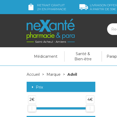
RETRAIT GRATUIT
LIVRAISON OFFE
2H
EN PHARMACIE
À PARTIR DE
59€
Santé &
Médicament
Para
Bien-être
Accueil
Marque
Advil
Prix
2€
4€