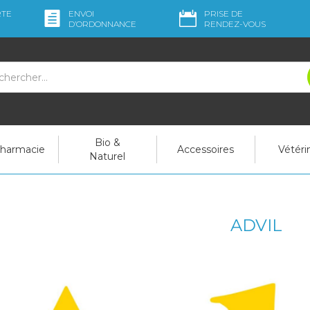
RTE
ENVOI
PRISE DE
D’ORDO
NNANCE
RENDEZ-VOUS
Bio &
pharmacie
Accessoires
Vétéri
Naturel
ADVIL