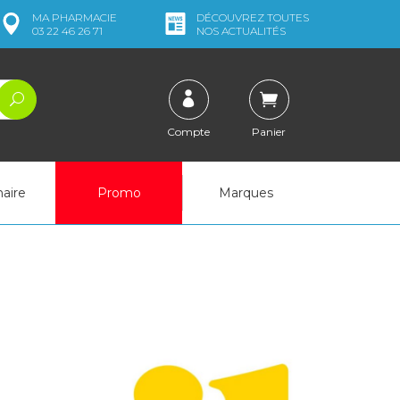
MA
PHARMACIE
DÉCOUVREZ
TOUTES
03 22 46 26 71
NOS ACTUALITÉS
Compte
Panier
naire
Promo
Marques