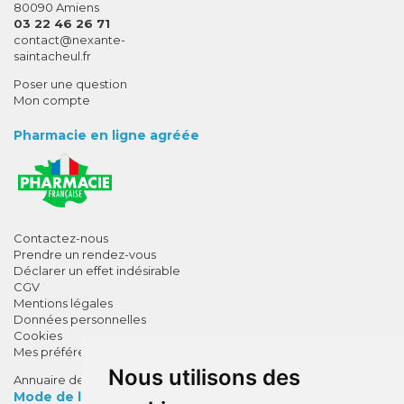
80090 Amiens
03 22 46 26 71
-
-
contact
@
nexante-
saintacheul.fr
Poser une question
Mon compte
Pharmacie en ligne agréée
Contactez-nous
Prendre un rendez-vous
Déclarer un effet indésirable
CGV
Mentions légales
Données personnelles
Cookies
Mes préférences Cookies
Nous utilisons des
Annuaire des pharmacies
Mode de livraison