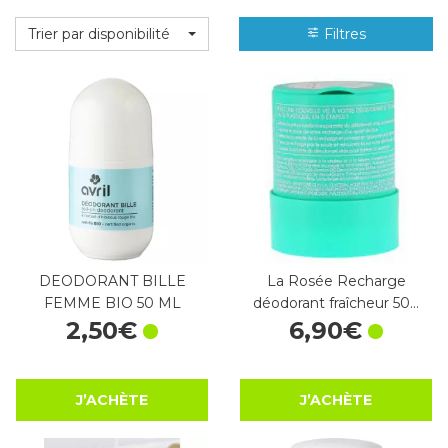
Trier par disponibilité
Filtres
DEODORANT BILLE
La Rosée Recharge
FEMME BIO 50 ML
déodorant fraîcheur 50…
2
,
50
€
6
,
90
€
J’ACHÈTE
J’ACHÈTE