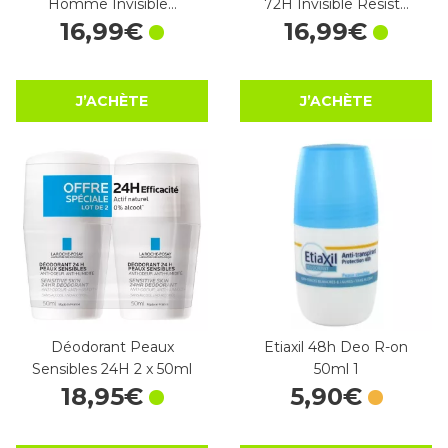
Homme Invisible…
72H Invisible Resist…
16
,
99
€
16
,
99
€
J’ACHÈTE
J’ACHÈTE
Déodorant Peaux
Etiaxil 48h Deo R-on
Sensibles 24H 2 x 50ml
50ml 1
18
,
95
€
5
,
90
€