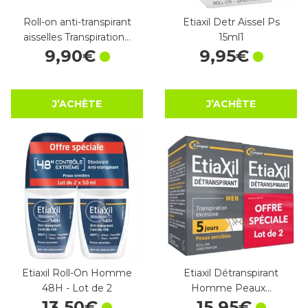
Roll-on anti-transpirant
Etiaxil Detr Aissel Ps
aisselles Transpiration…
15ml1
9
,
90
€
9
,
95
€
J’ACHÈTE
J’ACHÈTE
Etiaxil Roll-On Homme
Etiaxil Détranspirant
48H - Lot de 2
Homme Peaux…
13
,
50
€
15
,
95
€