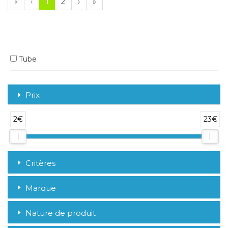
«
‹
1
2
›
»
Tube
Prix
2€
23€
Critères
Marque
Nature de produit