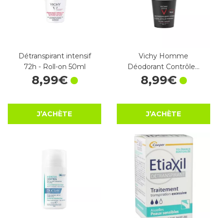
Détranspirant intensif
Vichy Homme
72h - Roll-on 50ml
Déodorant Contrôle…
8
,
99
€
8
,
99
€
J’ACHÈTE
J’ACHÈTE