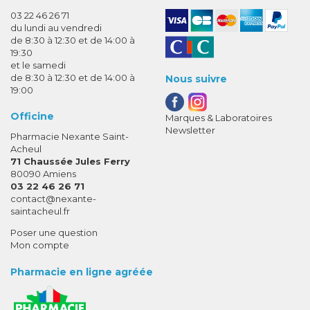
03 22 46 26 71
du lundi au vendredi
de 8:30 à 12:30 et de 14:00 à
19:30
et le samedi
de 8:30 à 12:30 et de 14:00 à
Nous suivre
19:00
Officine
Marques & Laboratoires
Newsletter
Pharmacie Nexante Saint-
Acheul
71 Chaussée Jules Ferry
80090 Amiens
03 22 46 26 71
-
-
contact
@
nexante-
saintacheul.fr
Poser une question
Mon compte
Pharmacie en ligne agréée