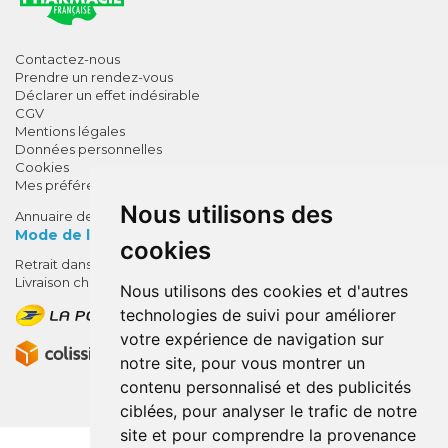
Contactez-nous
Prendre un rendez-vous
Déclarer un effet indésirable
CGV
Mentions légales
Données personnelles
Cookies
Mes préférences Cookies
Nous utilisons des
Annuaire des pharmacies
Mode de livraison
cookies
Retrait dans la pharmacie
10% de remise !
Livraison chez vous
Nous utilisons des cookies et d'autres
SUR VOTRE 1ÈRE COMMANDE*
technologies de suivi pour améliorer
AVEC LE CODE
votre expérience de navigation sur
BIENVENUE10
notre site, pour vous montrer un
contenu personnalisé et des publicités
* sans minimum d'achat , hors
ciblées, pour analyser le trafic de notre
médicaments et produits en offre,
site et pour comprendre la provenance
utilisez le code au moment de la