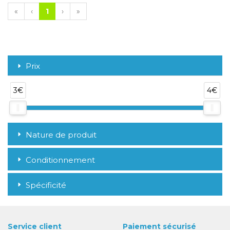
«
‹
1
›
»
Prix
3€
4€
Nature de produit
Conditionnement
Spécificité
Service client
Paiement sécurisé