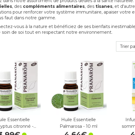
 dans notre assortiment de produits dédiés à la santé naturelle
ielles
, des
compléments alimentaires
, des
tisanes
, et d'aut
utions pour renforcer votre système immunitaire, apaiser votre es
ous faut dans notre gamme.
ctez-vous à la nature et bénéficiez de ses bienfaits inestimables
 soin de soi tout en respectant notre environnement.
Trier pa
ile Essentielle
Huile Essentielle
Infu
yptus citronné -…
Palmarosa - 10 ml
sommei
3
,
99
€
4
,
64
€