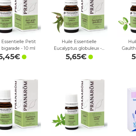
 Essentielle Petit
Huile Essentielle
Hui
n bigarade - 10 ml
Eucalyptus globuleux -…
Gaulth
5
,
45
€
5
,
65
€
5