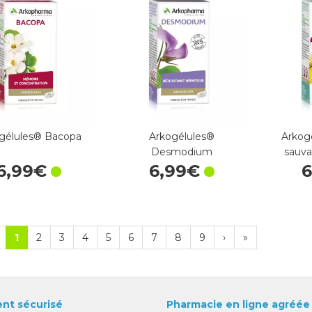
gélules® Bacopa
Arkogélules®
Arkog
Desmodium
sauva
6
,
99
€
6
,
99
€
6
1
2
3
4
5
6
7
8
9
›
»
nt sécurisé
Pharmacie en ligne agréée