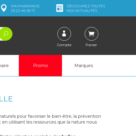
MA
PHARMACIE
DÉCOUVREZ
TOUTES
03 22 46 26 71
NOS ACTUALITÉS
Compte
Panier
naire
Promo
Marques
LLE
aturels pour favoriser le bien-être, la prévention
t en utilisant les ressources que la nature nous