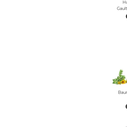
Hu
Gaul
Baum