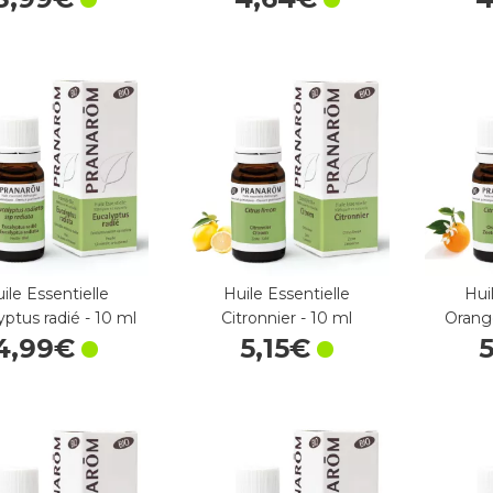
ile Essentielle
Huile Essentielle
Hui
ptus radié - 10 ml
Citronnier - 10 ml
Orang
4
,
99
€
5
,
15
€