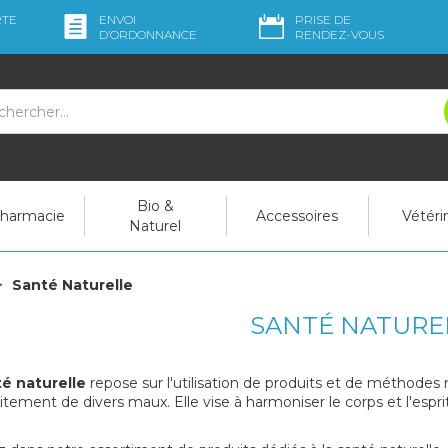
RTE
ENVOI
PRISE DE
D’ORDO
NNANCE
RENDEZ-VOUS
Bio &
pharmacie
Accessoires
Vétéri
Naturel
Santé Naturelle
SANTÉ NATURE
é naturelle
repose sur l'utilisation de produits et de méthodes n
aitement de divers maux. Elle vise à harmoniser le corps et l'espri