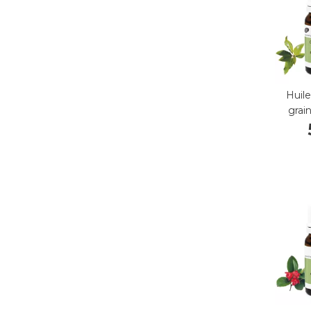
Huile
grai