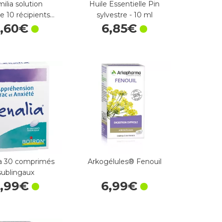
ilia solution
Huile Essentielle Pin
e 10 récipients…
sylvestre - 10 ml
6
,
60
€
6
,
85
€
ia 30 comprimés
Arkogélules® Fenouil
sublingaux
,
99
€
6
,
99
€