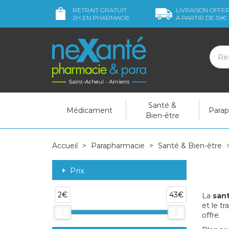
RETRAIT GRATUIT
LIVRAISON OFFE
2H
EN PHARMACIE
À PARTIR DE
59€
Santé &
Médicament
Para
Bien-être
Accueil
Parapharmacie
Santé & Bien-être
Prix
2€
43€
La
sant
et le tr
offre.