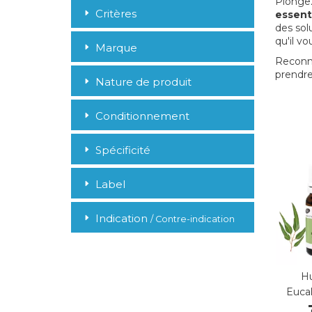
Plongez
Critères
essent
des sol
qu'il v
Marque
Reconne
prendre
Nature de produit
Conditionnement
Spécificité
Label
Indication
/ Contre-indication
Hu
Eucal