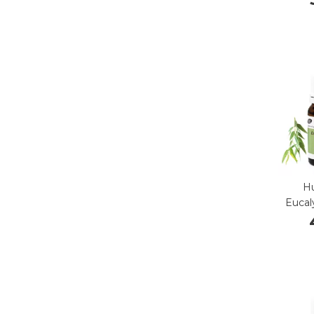
Hu
Eucaly