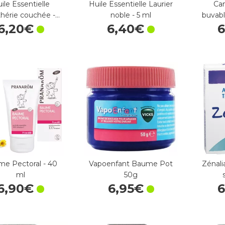
ile Essentielle
Huile Essentielle Laurier
Cam
thérie couchée -…
noble - 5 ml
buvabl
6
,
20
€
6
,
40
€
e Pectoral - 40
Vapoenfant Baume Pot
Zénal
ml
50g
6
,
90
€
6
,
95
€
6