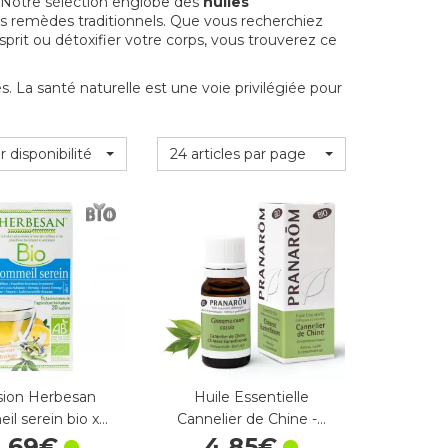
. Notre sélection englobe des
huiles
res remèdes traditionnels. Que vous recherchiez
prit ou détoxifier votre corps, vous trouverez ce
. La santé naturelle est une voie privilégiée pour
r disponibilité
24 articles par page
sion Herbesan
Huile Essentielle
l serein bio x…
Cannelier de Chine -…
4
,
69
€
4
,
85
€