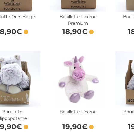
llotte Ours Beige
Bouillotte Licorne
Bouil
Premium
18
,
90
€
18
,
90
€
1
Bouillotte
Bouillotte Licorne
Bouil
Hippopotame
19
,
90
€
19
,
90
€
1