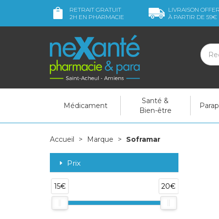
RETRAIT GRATUIT
LIVRAISON OFFE
2H
EN PHARMACIE
À PARTIR DE
59€
Santé &
Médicament
Para
Bien-être
Accueil
Marque
Soframar
Prix
15€
20€