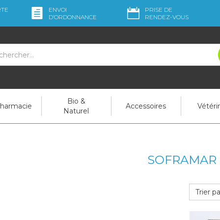
RTE
ENVOI
PRISE DE
D’ORDO
NNANCE
RENDEZ-VOUS
Bio &
pharmacie
Accessoires
Vétéri
Naturel
SOFRAMAR
Trier pa