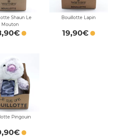
lotte Shaun Le
Bouillotte Lapin
Mouton
8
,
90
€
19
,
90
€
lotte Pingouin
9
,
90
€