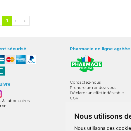
1
›
»
nt sécurisé
Pharmacie en ligne agréée
Contactez-nous
uivre
Prendre un rendez-vous
Déclarer un effet indésirable
CGV
 & Laboratoires
Mentions légales
ter
Données personnelles
Cookies
Nous utilisons d
Mes préférences Cookies
Nous utilisons des cookie
Annuaire des pharmacies