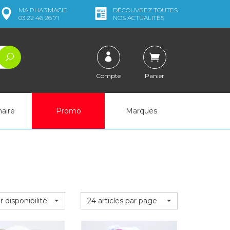
MA
PHARMACIE
DÉCOUVREZ
TOUTES
03 22 46 26 71
NOS ACTUALITÉS
Compte
Panier
naire
Promo
Marques
r disponibilité
24 articles par page