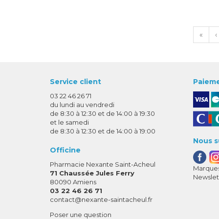
«
‹
Service client
Paieme
03 22 46 26 71
du lundi au vendredi
de 8:30 à 12:30 et de 14:00 à 19:30
et le samedi
de 8:30 à 12:30 et de 14:00 à 19:00
Nous s
Officine
Pharmacie Nexante Saint-Acheul
Marques
71 Chaussée Jules Ferry
Newslet
80090 Amiens
03 22 46 26 71
-
-
contact
@
nexante-saintacheul.fr
Poser une question