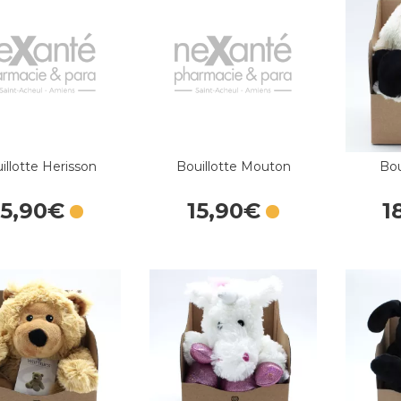
illotte Herisson
Bouillotte Mouton
Bou
15
,
90
€
15
,
90
€
1