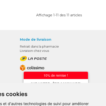
Affichage 1-11 des 11 articles
Mode de livraison
Retrait dans la pharmacie
Livraison chez vous
10% de remise !
SUR VOTRE 1ÈRE COMMANDE*
AVEC LE CODE
es cookies
BIENVENUE10
s et d'autres technologies de suivi pour améliorer
* sans minimum d'achat , hors