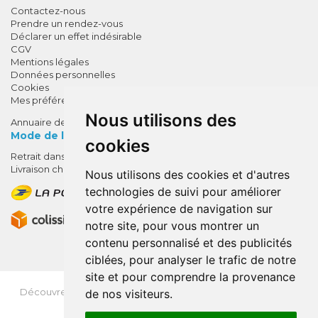
Contactez-nous
Prendre un rendez-vous
Déclarer un effet indésirable
CGV
Mentions légales
Données personnelles
Cookies
Mes préférences Cookies
Nous utilisons des
Annuaire des pharmacies
Mode de livraison
cookies
Retrait dans la pharmacie
10% de remise !
Livraison chez vous
Nous utilisons des cookies et d'autres
SUR VOTRE 1ÈRE COMMANDE*
technologies de suivi pour améliorer
AVEC LE CODE
votre expérience de navigation sur
BIENVENUE10
notre site, pour vous montrer un
contenu personnalisé et des publicités
* sans minimum d'achat , hors
ciblées, pour analyser le trafic de notre
médicaments et produits en offre,
site et pour comprendre la provenance
utilisez le code au moment de la
validation du panier afin que la
Découvrez
OrdoFlash.fr
(MonOrdo.fr)
: Un nouveau service
de nos visiteurs.
remise soit prise en compte.
de dépôt d’ordonnance en ligne.