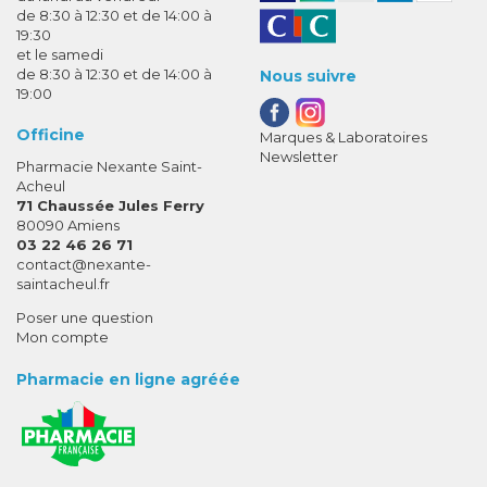
de 8:30 à 12:30 et de 14:00 à
19:30
et le samedi
de 8:30 à 12:30 et de 14:00 à
Nous suivre
19:00
Officine
Marques & Laboratoires
Newsletter
Pharmacie Nexante Saint-
Acheul
71 Chaussée Jules Ferry
80090 Amiens
03 22 46 26 71
-
-
contact
@
nexante-
saintacheul.fr
Poser une question
Mon compte
Pharmacie en ligne agréée