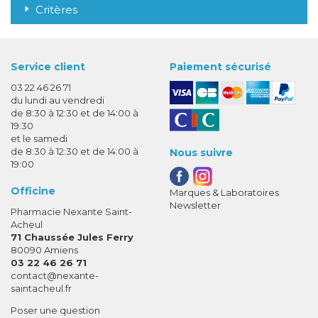
Critères
Service client
Paiement sécurisé
03 22 46 26 71
du lundi au vendredi
de 8:30 à 12:30 et de 14:00 à
19:30
et le samedi
de 8:30 à 12:30 et de 14:00 à
Nous suivre
19:00
Officine
Marques & Laboratoires
Newsletter
Pharmacie Nexante Saint-
Acheul
71 Chaussée Jules Ferry
80090 Amiens
03 22 46 26 71
-
-
contact
@
nexante-
saintacheul.fr
Poser une question