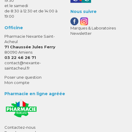
19:30
et le samedi
de 8:30 à 12:30 et de 14:00 à
Nous suivre
19:00
Officine
Marques & Laboratoires
Newsletter
Pharmacie Nexante Saint-
Acheul
71 Chaussée Jules Ferry
80090 Amiens
03 22 46 26 71
-
-
contact
@
nexante-
saintacheul.fr
Poser une question
Mon compte
Pharmacie en ligne agréée
Contactez-nous