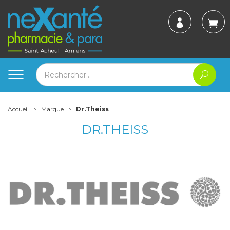
Accueil
Marque
Dr.Theiss
DR.THEISS