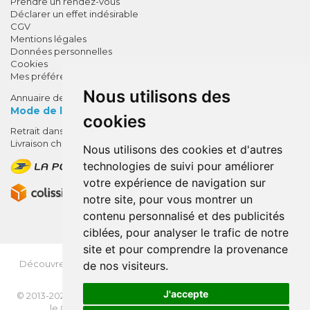
Prendre un rendez-vous
Déclarer un effet indésirable
CGV
Mentions légales
Données personnelles
Cookies
Mes préférences Cookies
Nous utilisons des
Annuaire des pharmacies
Mode de livraison
cookies
Retrait dans la pharmacie
10% de remise !
Livraison chez vous
Nous utilisons des cookies et d'autres
SUR VOTRE 1ÈRE COMMANDE*
technologies de suivi pour améliorer
AVEC LE CODE
votre expérience de navigation sur
BIENVENUE10
notre site, pour vous montrer un
contenu personnalisé et des publicités
* sans minimum d'achat , hors
ciblées, pour analyser le trafic de notre
médicaments et produits en offre,
site et pour comprendre la provenance
utilisez le code au moment de la
validation du panier afin que la
Découvrez
OrdoFlash.fr
(MonOrdo.fr)
: Un nouveau service
de nos visiteurs.
de dépôt d’ordonnance en ligne.
remise soit prise en compte.
J'accepte
© 2013-2026
NEXANTÉ
- Tous droits réservés - Page mise à jour
le 03/08/2026 -
Apotekisto, pharmacie en ligne