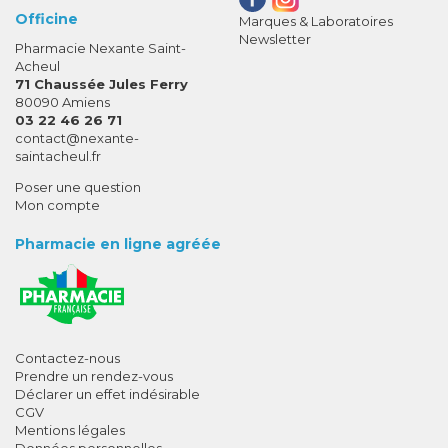
Officine
Marques & Laboratoires
Newsletter
Pharmacie Nexante Saint-
Acheul
71 Chaussée Jules Ferry
80090 Amiens
03 22 46 26 71
-
-
contact
@
nexante-
saintacheul.fr
Poser une question
Mon compte
Pharmacie en ligne agréée
Contactez-nous
Prendre un rendez-vous
Déclarer un effet indésirable
CGV
Mentions légales
Données personnelles