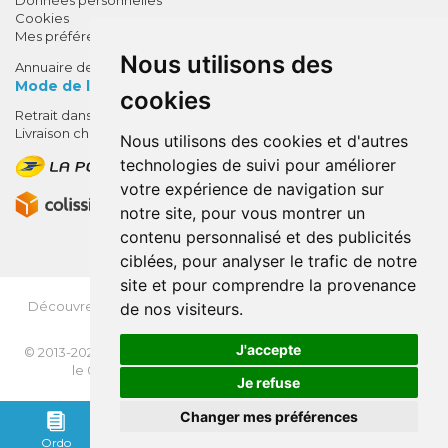
Cookies
Mes préférences Cookies
Nous utilisons des
Annuaire des pharmacies
Mode de livraison
cookies
Retrait dans la pharmacie
10% de remise !
Livraison chez vous
Nous utilisons des cookies et d'autres
SUR VOTRE 1ÈRE COMMANDE*
technologies de suivi pour améliorer
AVEC LE CODE
votre expérience de navigation sur
BIENVENUE10
notre site, pour vous montrer un
contenu personnalisé et des publicités
* sans minimum d'achat , hors
ciblées, pour analyser le trafic de notre
médicaments et produits en offre,
site et pour comprendre la provenance
utilisez le code au moment de la
validation du panier afin que la
Découvrez
OrdoFlash.fr
(MonOrdo.fr)
: Un nouveau service
de nos visiteurs.
remise soit prise en compte.
de dépôt d’ordonnance en ligne.
J'accepte
© 2013-2026
NEXANTÉ
- Tous droits réservés - Page mise à jour
le 03/08/2026 -
Apotekisto, pharmacie en ligne
Je refuse
VOTRE REMISE
Changer mes préférences
Ordo
Panier
Rendez-vous
Remonter