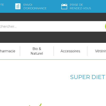
RTE
ENVOI
PRISE DE
D’ORDO
NNANCE
RENDEZ-VOUS
Bio &
pharmacie
Accessoires
Vétéri
Naturel
SUPER DIET