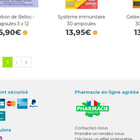
rbon de Belloc -
Système immunitaire
Gelée
apsules 3 x 12
30 ampoules
3
5
,
90
€
13
,
95
€
1
1
›
»
nt sécurisé
Pharmacie en ligne agréée
Contactez-nous
uivre
Prendre un rendez-vous
Déclarer un effet indésirable