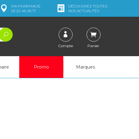
MA
PHARMACIE
DÉCOUVREZ
TOUTES
03 22 46 26 71
NOS ACTUALITÉS
Compte
Panier
naire
Promo
Marques