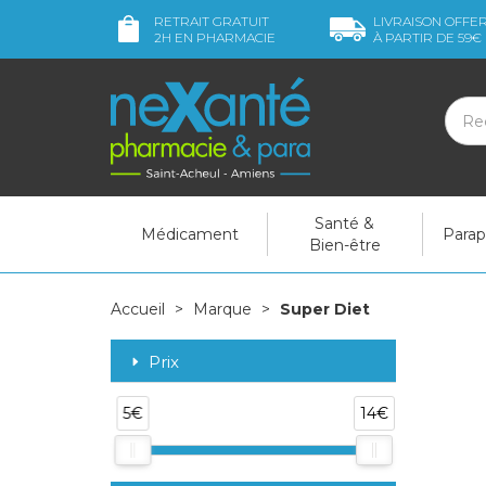
RETRAIT GRATUIT
LIVRAISON OFFE
2H
EN PHARMACIE
À PARTIR DE
59€
Santé &
Médicament
Para
Bien-être
Accueil
Marque
Super Diet
Prix
5€
14€