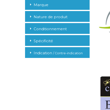
Marque
Nature de produit
Conditionnement
Spécificité
Indication
/ Contre-indication