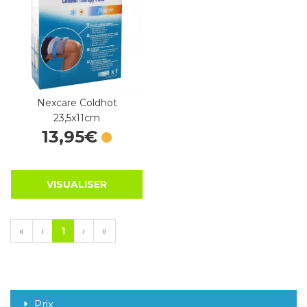
Nexcare Coldhot
23,5x11cm
13
,
95
€
VISUALISER
«
‹
1
›
»
Prix