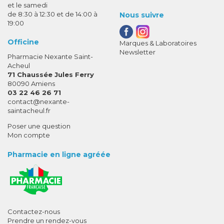
et le samedi
de 8:30 à 12:30 et de 14:00 à
Nous suivre
19:00
Officine
Marques & Laboratoires
Newsletter
Pharmacie Nexante Saint-
Acheul
71 Chaussée Jules Ferry
80090 Amiens
03 22 46 26 71
-
-
contact
@
nexante-
saintacheul.fr
Poser une question
Mon compte
Pharmacie en ligne agréée
Contactez-nous
Prendre un rendez-vous