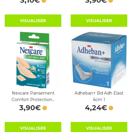
3
,
10
€
3
,
90
€
VISUALISER
VISUALISER
Nexcare Pansement
Adheban+ Bd Adh Elast
Comfort Protection…
6cm 1
3
,
90
€
4
,
24
€
VISUALISER
VISUALISER