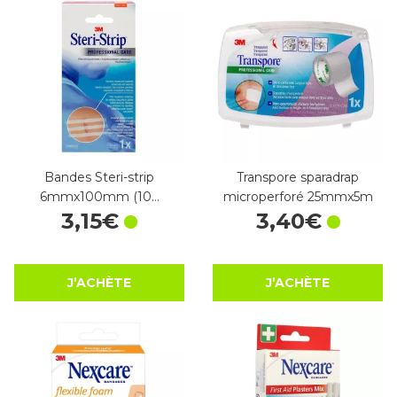
Bandes Steri-strip
Transpore sparadrap
6mmx100mm (10…
microperforé 25mmx5m
3
,
15
€
3
,
40
€
J’ACHÈTE
J’ACHÈTE