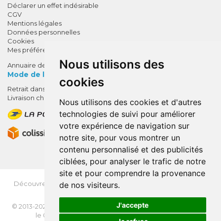
Déclarer un effet indésirable
CGV
Mentions légales
Données personnelles
Cookies
Mes préférences Cookies
Nous utilisons des
Annuaire des pharmacies
Mode de livraison
cookies
Retrait dans la pharmacie
10% de remise !
Livraison chez vous
Nous utilisons des cookies et d'autres
SUR VOTRE 1ÈRE COMMANDE*
technologies de suivi pour améliorer
AVEC LE CODE
votre expérience de navigation sur
BIENVENUE10
notre site, pour vous montrer un
contenu personnalisé et des publicités
* sans minimum d'achat , hors
ciblées, pour analyser le trafic de notre
médicaments et produits en offre,
site et pour comprendre la provenance
utilisez le code au moment de la
validation du panier afin que la
Découvrez
OrdoFlash.fr
(MonOrdo.fr)
: Un nouveau service
de nos visiteurs.
de dépôt d’ordonnance en ligne.
remise soit prise en compte.
J'accepte
© 2013-2026
NEXANTÉ
- Tous droits réservés - Page mise à jour
le 03/08/2026 -
Apotekisto, pharmacie en ligne