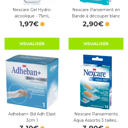
Nexcare Gel Hydro-
Nexcare Pansement en
alcoolique - 75mL
Bande à découper blanc
1
,
97
€
2
,
90
€
VISUALISER
VISUALISER
Adheban+ Bd Adh Elast
Nexcare Pansements
3cm 1
Aqua Assortis 3 tailles…