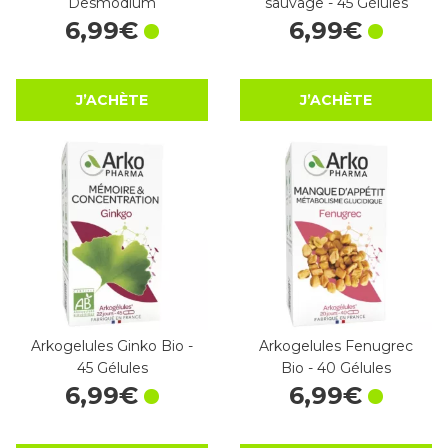
Desmodium
sauvage - 45 Gélules
6
,
99
€
6
,
99
€
J’ACHÈTE
J’ACHÈTE
Arkogelules Ginko Bio -
Arkogelules Fenugrec
45 Gélules
Bio - 40 Gélules
6
,
99
€
6
,
99
€