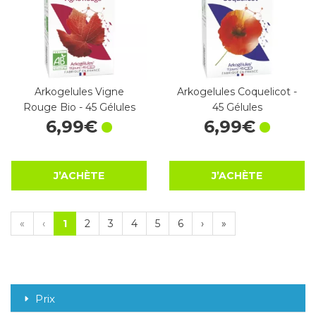
Arkogelules Vigne
Arkogelules Coquelicot -
Rouge Bio - 45 Gélules
45 Gélules
6
,
99
€
6
,
99
€
J’ACHÈTE
J’ACHÈTE
«
‹
1
2
3
4
5
6
›
»
Prix