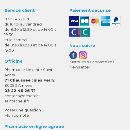
Service client
Paiement sécurisé
03 22 46 26 71
du lundi au vendredi
de 8:30 à 12:30 et de 14:00 à
19:30
et le samedi
de 8:30 à 12:30 et de 14:00 à
Nous suivre
19:00
Officine
Marques & Laboratoires
Newsletter
Pharmacie Nexante Saint-
Acheul
71 Chaussée Jules Ferry
80090 Amiens
03 22 46 26 71
-
-
contact
@
nexante-
saintacheul.fr
Poser une question
Mon compte
Pharmacie en ligne agréée