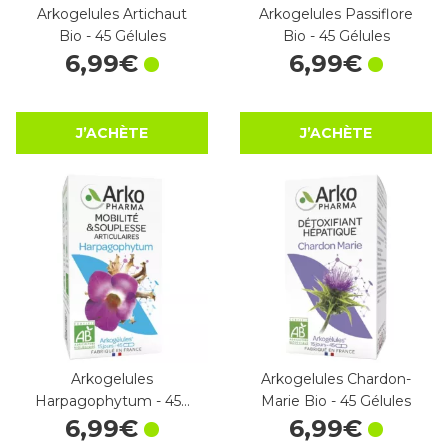
Arkogelules Artichaut
Arkogelules Passiflore
Bio - 45 Gélules
Bio - 45 Gélules
6
,
99
€
6
,
99
€
J’ACHÈTE
J’ACHÈTE
Arkogelules
Arkogelules Chardon-
Harpagophytum - 45…
Marie Bio - 45 Gélules
6
,
99
€
6
,
99
€