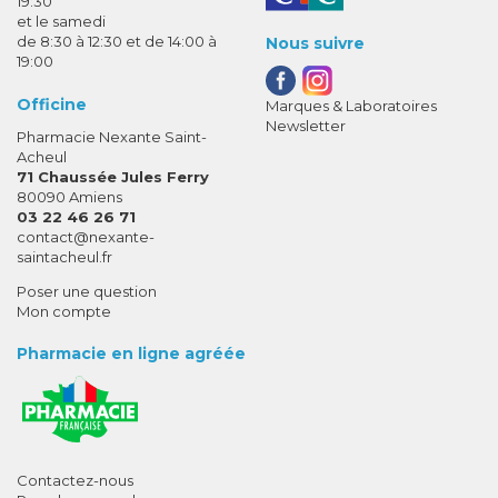
19:30
et le samedi
de 8:30 à 12:30 et de 14:00 à
Nous suivre
19:00
Officine
Marques & Laboratoires
Newsletter
Pharmacie Nexante Saint-
Acheul
71 Chaussée Jules Ferry
80090 Amiens
03 22 46 26 71
-
-
contact
@
nexante-
saintacheul.fr
Poser une question
Mon compte
Pharmacie en ligne agréée
Contactez-nous