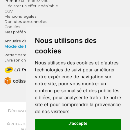
Prendre un rendez-vous
Déclarer un effet indésirable
CGV
Mentions légales
Données personnelles
Cookies
Mes préférences Cookies
Nous utilisons des
Annuaire des pharmacies
Mode de livraison
cookies
Retrait dans la pharmacie
10% de remise !
Livraison chez vous
Nous utilisons des cookies et d'autres
SUR VOTRE 1ÈRE COMMANDE*
technologies de suivi pour améliorer
AVEC LE CODE
votre expérience de navigation sur
BIENVENUE10
notre site, pour vous montrer un
contenu personnalisé et des publicités
* sans minimum d'achat , hors
ciblées, pour analyser le trafic de notre
médicaments et produits en offre,
site et pour comprendre la provenance
utilisez le code au moment de la
validation du panier afin que la
Découvrez
OrdoFlash.fr
(MonOrdo.fr)
: Un nouveau service
de nos visiteurs.
de dépôt d’ordonnance en ligne.
remise soit prise en compte.
J'accepte
© 2013-2026
NEXANTÉ
- Tous droits réservés - Page mise à jour
le 03/08/2026 -
Apotekisto, pharmacie en ligne