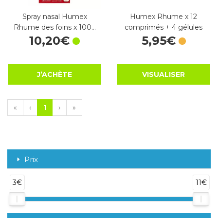
Spray nasal Humex
Humex Rhume x 12
Rhume des foins x 100…
comprimés + 4 gélules
10
,
20
€
5
,
95
€
J’ACHÈTE
VISUALISER
«
‹
1
›
»
Prix
3€
11€