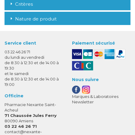
Critères
Nature de produit
Service client
Paiement sécurisé
03 22 46 26 71
du lundi au vendredi
de 8:30 à 12:30 et de 14:00 à
19:30
et le samedi
de 8:30 à 12:30 et de 14:00 à
Nous suivre
19:00
Officine
Marques & Laboratoires
Newsletter
Pharmacie Nexante Saint-
Acheul
71 Chaussée Jules Ferry
80090 Amiens
03 22 46 26 71
-
-
contact
@
nexante-