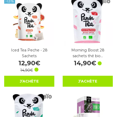
-13%
Iced Tea Peche - 28
Morning Boost 28
Sachets
sachets thé bio…
12
,
90
€
14
,
90
€
14
,
90
€
J’ACHÈTE
J’ACHÈTE