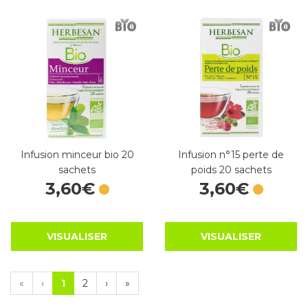
Infusion minceur bio 20
Infusion n°15 perte de
sachets
poids 20 sachets
3
,
60
€
3
,
60
€
VISUALISER
VISUALISER
«
‹
1
2
›
»