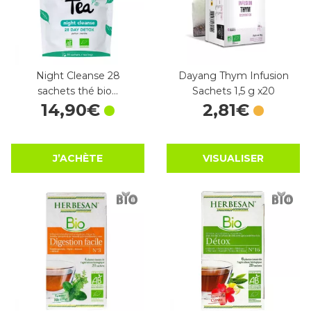
Night Cleanse 28
Dayang Thym Infusion
sachets thé bio…
Sachets 1,5 g x20
14
,
90
€
2
,
81
€
J’ACHÈTE
VISUALISER