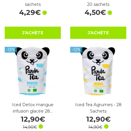
sachets
20 sachets
4
,
29
€
4
,
50
€
J’ACHÈTE
J’ACHÈTE
-13%
-13%
Iced Detox mangue
Iced Tea Agrumes - 28
infusion glacée 28…
Sachets
12
,
90
€
12
,
90
€
14
,
90
€
14
,
90
€