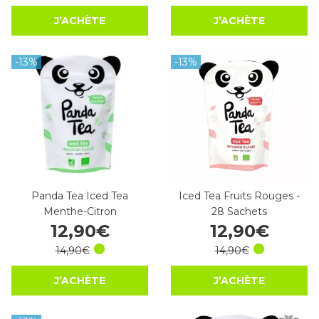
J’ACHÈTE
J’ACHÈTE
-13%
-13%
Panda Tea Iced Tea
Iced Tea Fruits Rouges -
Menthe-Citron
28 Sachets
12
,
90
€
12
,
90
€
14
,
90
€
14
,
90
€
J’ACHÈTE
J’ACHÈTE