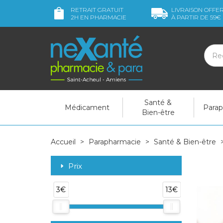
RETRAIT GRATUIT
LIVRAISON OFFE
2H
EN PHARMACIE
À PARTIR DE
59€
Santé &
Médicament
Para
Bien-être
Accueil
Parapharmacie
Santé & Bien-être
Prix
3€
13€