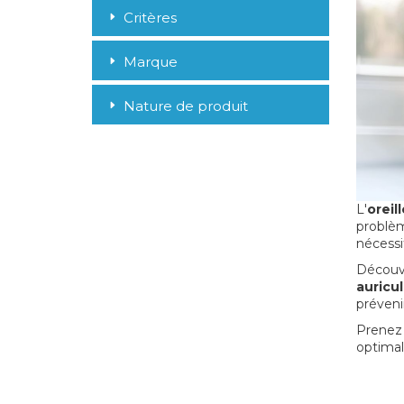
Critères
Marque
Nature de produit
L'
oreill
problèm
nécessi
Découvr
auricul
prévenir
Prenez 
optimal