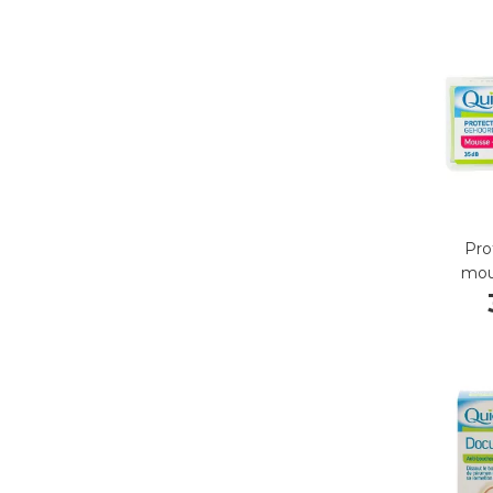
Pro
mou