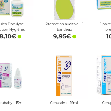
uies Doculyse
Protection auditive – 1
1 pair
ution Hygiène…
bandeau
pre
8
,
10
€
9
,
95
€
1
rubaby - 15mL
Cerucalm - 15mL
Cerup