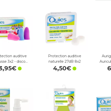
tection auditive
Protection auditive
Auri
sse 3x2 - disco…
naturelle 27dB 8x2
Auricu
3
,
95
€
4
,
50
€