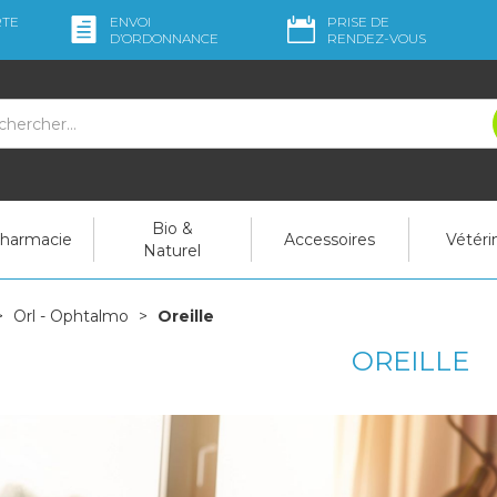
RTE
ENVOI
PRISE DE
D’ORDO
NNANCE
RENDEZ-VOUS
Bio &
pharmacie
Accessoires
Vétéri
Naturel
Orl - Ophtalmo
Oreille
OREILLE