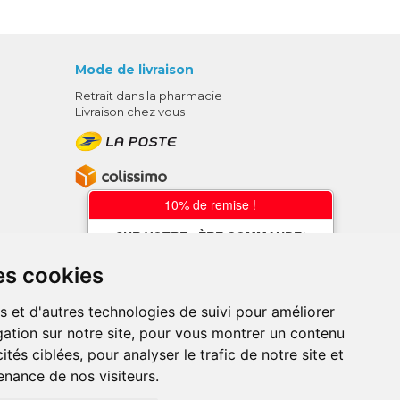
Mode de livraison
Retrait dans la pharmacie
Livraison chez vous
10% de remise !
SUR VOTRE 1ÈRE COMMANDE*
AVEC LE CODE
es cookies
BIENVENUE10
s et d'autres technologies de suivi pour améliorer
* sans minimum d'achat , hors
ation sur notre site, pour vous montrer un contenu
médicaments et produits en offre,
utilisez le code au moment de la
ités ciblées, pour analyser le trafic de notre site et
validation du panier afin que la remise
nance de nos visiteurs.
soit prise en compte.