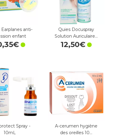
e Earplanes anti-
Quies Docuspray
ssion enfant
Solution Auriculaire…
0
,
35
€
12
,
50
€
rotect Spray -
A-cerumen hygiène
10mL
des oreilles 10…