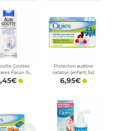
goutte Gouttes
Protection auditive
laires Flacon 15…
natation (enfant) 3x2
6
,
45
€
6
,
95
€