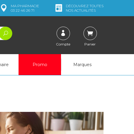
MA
PHARMACIE
DÉCOUVREZ
TOUTES
03 22 46 26 71
NOS ACTUALITÉS
Compte
Panier
naire
Promo
Marques