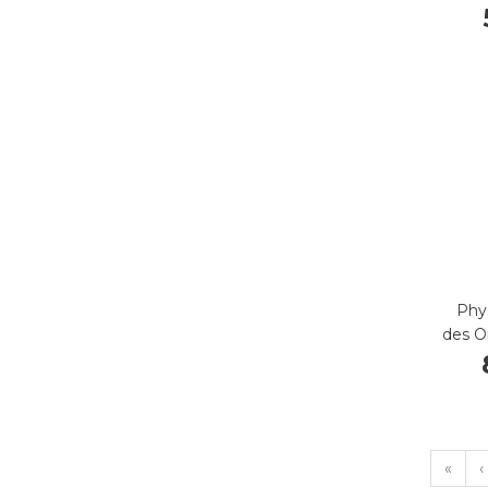
Phy
des Or
«
‹