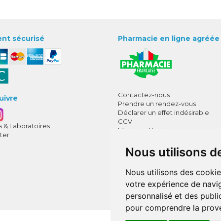
nt sécurisé
Pharmacie en ligne agréée
Contactez-nous
uivre
Prendre un rendez-vous
Déclarer un effet indésirable
CGV
 & Laboratoires
Mentions légales
ter
Données personnelles
Cookies
Nous utilisons d
Mes préférences Cookies
Nous utilisons des cookie
Annuaire des pharmacies
votre expérience de navig
personnalisé et des public
pour comprendre la prove