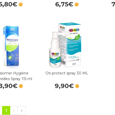
5
,
80
€
6
,
75
€
7
siomer Hygiène
Oti-protect spray 30 ML
eilles Spray 115 ml
8
,
90
€
9
,
90
€
1
›
»