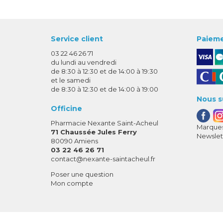
Service client
Paieme
03 22 46 26 71
du lundi au vendredi
de 8:30 à 12:30 et de 14:00 à 19:30
et le samedi
de 8:30 à 12:30 et de 14:00 à 19:00
Nous s
Officine
Pharmacie Nexante Saint-Acheul
Marques
71 Chaussée Jules Ferry
Newslet
80090 Amiens
03 22 46 26 71
-
-
contact
@
nexante-saintacheul.fr
Poser une question
Mon compte