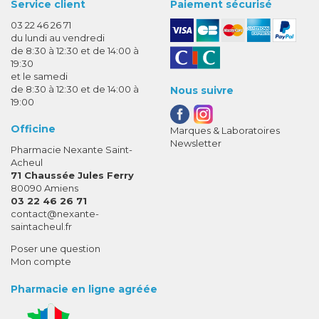
Service client
Paiement sécurisé
03 22 46 26 71
du lundi au vendredi
de 8:30 à 12:30 et de 14:00 à
19:30
et le samedi
de 8:30 à 12:30 et de 14:00 à
Nous suivre
19:00
Officine
Marques & Laboratoires
Newsletter
Pharmacie Nexante Saint-
Acheul
71 Chaussée Jules Ferry
80090 Amiens
03 22 46 26 71
-
-
contact
@
nexante-
saintacheul.fr
Poser une question
Mon compte
Pharmacie en ligne agréée