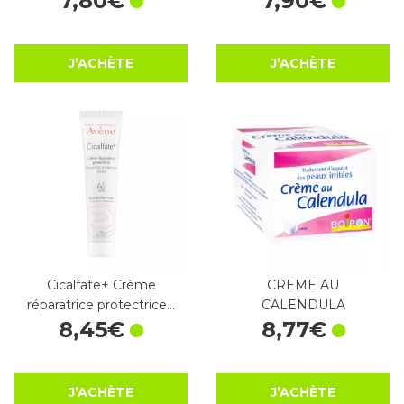
7
,
80
€
7
,
90
€
J’ACHÈTE
J’ACHÈTE
Cicalfate+ Crème
CREME AU
réparatrice protectrice…
CALENDULA
8
,
45
€
8
,
77
€
J’ACHÈTE
J’ACHÈTE