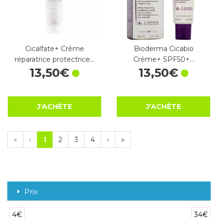
Cicalfate+ Crème
Bioderma Cicabio
réparatrice protectrice…
Crème+ SPF50+…
13
,
50
€
13
,
50
€
J’ACHÈTE
J’ACHÈTE
«
‹
1
2
3
4
›
»
Prix
4€
34€