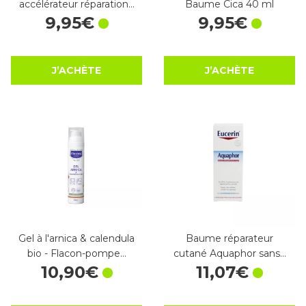
accélérateur réparation…
Baume Cica 40 ml
9
,
95
€
9
,
95
€
J’ACHÈTE
J’ACHÈTE
Gel à l'arnica & calendula
Baume réparateur
bio - Flacon-pompe…
cutané Aquaphor sans…
10
,
90
€
11
,
07
€