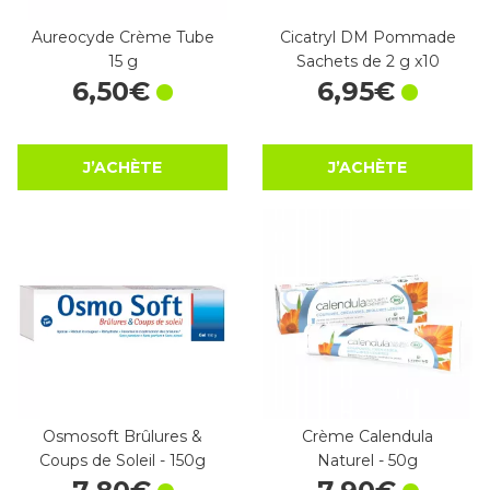
Aureocyde Crème Tube
Cicatryl DM Pommade
15 g
Sachets de 2 g x10
6
,
50
€
6
,
95
€
J’ACHÈTE
J’ACHÈTE
Osmosoft Brûlures &
Crème Calendula
Coups de Soleil - 150g
Naturel - 50g