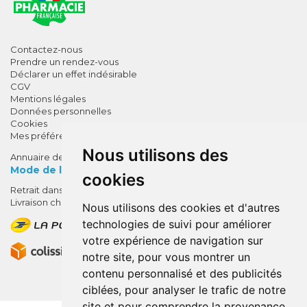
Contactez-nous
Prendre un rendez-vous
Déclarer un effet indésirable
CGV
Mentions légales
Données personnelles
Cookies
Mes préférences Cookies
Nous utilisons des
Annuaire des pharmacies
Mode de livraison
cookies
Retrait dans la pharmacie
10% de remise !
Livraison chez vous
Nous utilisons des cookies et d'autres
SUR VOTRE 1ÈRE COMMANDE*
technologies de suivi pour améliorer
AVEC LE CODE
votre expérience de navigation sur
BIENVENUE10
notre site, pour vous montrer un
contenu personnalisé et des publicités
* sans minimum d'achat , hors
ciblées, pour analyser le trafic de notre
médicaments et produits en offre,
site et pour comprendre la provenance