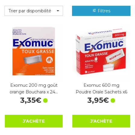
Trier par disponibilité
Filtres
Exomuc 200 mg goût
Exomuc 600 mg
orange Bouchara x 24…
Poudre Orale Sachets x6
3
,
35
€
3
,
95
€
J’ACHÈTE
J’ACHÈTE