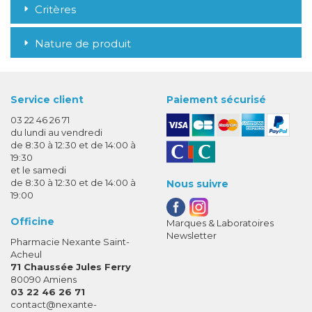
Critères
Nature de produit
Service client
Paiement sécurisé
03 22 46 26 71
du lundi au vendredi
de 8:30 à 12:30 et de 14:00 à
19:30
et le samedi
de 8:30 à 12:30 et de 14:00 à
Nous suivre
19:00
Officine
Marques & Laboratoires
Newsletter
Pharmacie Nexante Saint-
Acheul
71 Chaussée Jules Ferry
80090 Amiens
03 22 46 26 71
-
-
contact
@
nexante-