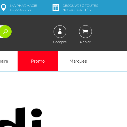
MA
PHARMACIE
DÉCOUVREZ
TOUTES
03 22 46 26 71
NOS ACTUALITÉS
Compte
Panier
naire
Promo
Marques