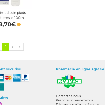
imed soin pieds
cheresse 100ml
8
,
70
€
1
›
»
nt sécurisé
Pharmacie en ligne agréée
Contactez-nous
uivre
Prendre un rendez-vous
Déclarer un effet indésirable