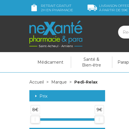
RETRAIT GRATUIT
LIVRAISON OFFE
2H
EN PHARMACIE
À PARTIR DE
59€
Santé &
Médicament
Para
Bien-être
Accueil
Marque
Pedi-Relax
Prix
8€
9€