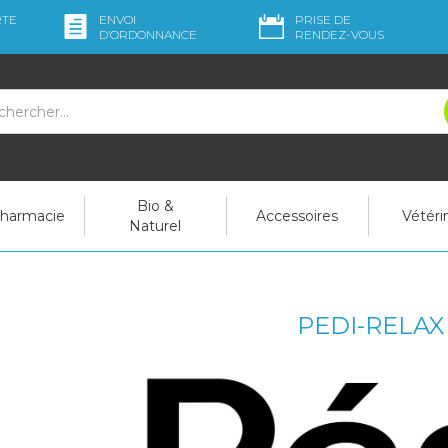
RTE
ENVOI
PRISE DE
D’ORDO
NNANCE
RENDEZ-VOUS
Bio &
pharmacie
Accessoires
Vétéri
Naturel
PEDI-RELAX