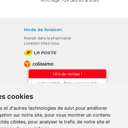
Affichage 1-24 des 83 articles
Mode de livraison
Retrait dans la pharmacie
Livraison chez vous
10% de remise !
SUR VOTRE 1ÈRE COMMANDE*
AVEC LE CODE
es cookies
BIENVENUE10
s et d'autres technologies de suivi pour améliorer
* sans minimum d'achat , hors
ation sur notre site, pour vous montrer un contenu
médicaments et produits en offre,
utilisez le code au moment de la
ités ciblées, pour analyser le trafic de notre site et
validation du panier afin que la remise