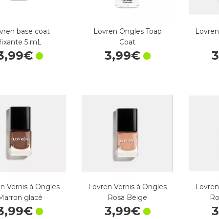
vren base coat
Lovren Ongles Toap
Lovren
fixante 5 mL
Coat
3
,
99
€
3
,
99
€
3
n Vernis à Ongles
Lovren Vernis à Ongles
Lovren
Marron glacé
Rosa Beige
Ro
3
,
99
€
3
,
99
€
3