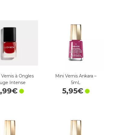
 Vernis à Ongles
Mini Vernis Ankara –
uge Intense
5mL
,
99
€
5
,
95
€