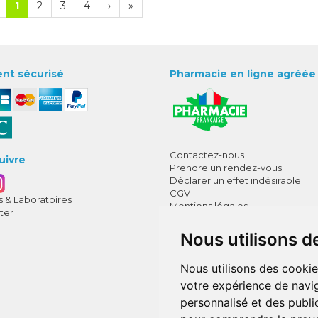
1
2
3
4
›
»
nt sécurisé
Pharmacie en ligne agréée
Contactez-nous
uivre
Prendre un rendez-vous
Déclarer un effet indésirable
CGV
 & Laboratoires
Mentions légales
ter
Données personnelles
Cookies
Nous utilisons d
Mes préférences Cookies
Annuaire des pharmacies
Nous utilisons des cookie
votre expérience de navig
personnalisé et des public