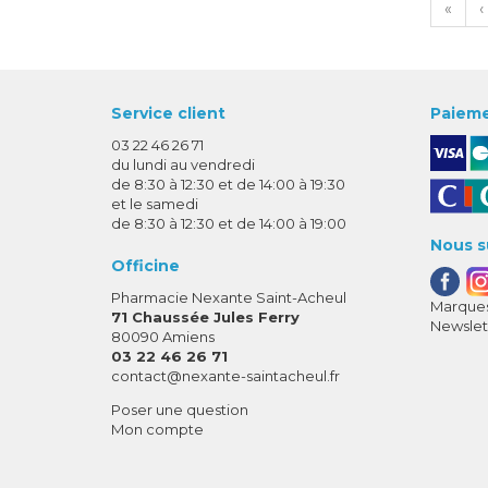
«
‹
Service client
Paieme
03 22 46 26 71
du lundi au vendredi
de 8:30 à 12:30 et de 14:00 à 19:30
et le samedi
de 8:30 à 12:30 et de 14:00 à 19:00
Nous s
Officine
Pharmacie Nexante Saint-Acheul
Marques
71 Chaussée Jules Ferry
Newslet
80090 Amiens
03 22 46 26 71
-
-
contact
@
nexante-saintacheul.fr
Poser une question
Mon compte