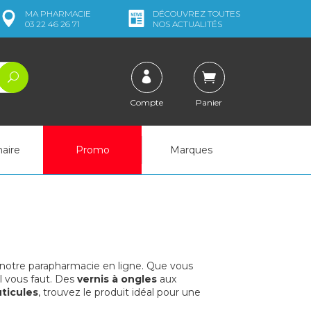
MA
PHARMACIE
DÉCOUVREZ
TOUTES
03 22 46 26 71
NOS ACTUALITÉS
Compte
Panier
naire
Promo
Marques
notre parapharmacie en ligne. Que vous
il vous faut. Des
vernis à ongles
aux
uticules
, trouvez le produit idéal pour une