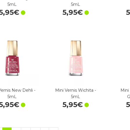
5mL
5mL
5
,
95
€
5
,
95
€
Vernis New Dehli -
Mini Vernis Wichita -
Mini
5mL
5mL
G
5
,
95
€
5
,
95
€