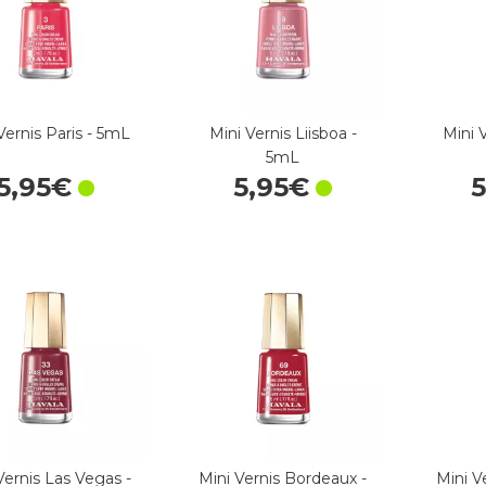
Vernis Paris - 5mL
Mini Vernis Liisboa -
Mini 
5mL
5
,
95
€
5
,
95
€
Vernis Las Vegas -
Mini Vernis Bordeaux -
Mini V