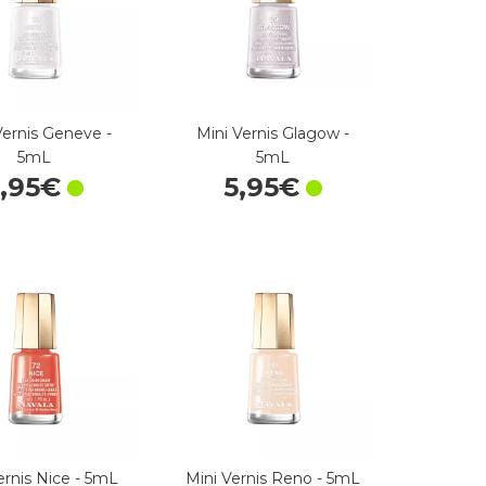
Vernis Geneve -
Mini Vernis Glagow -
5mL
5mL
5
,
95
€
5
,
95
€
ernis Nice - 5mL
Mini Vernis Reno - 5mL