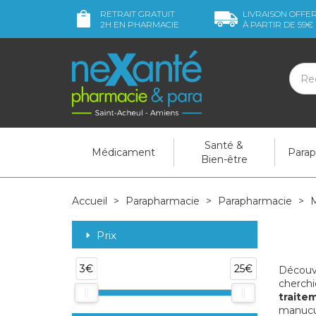
RETRAIT GRATUIT
LIVRAISON OFFE
2H
EN PHARMACIE
À PARTIR DE
59€
Santé &
Médicament
Para
Bien-être
Accueil
Parapharmacie
Parapharmacie
M
Prix
3€
25€
Découvr
cherchi
traitem
manucur