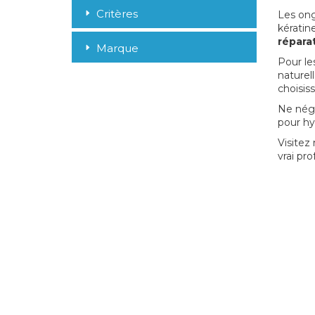
Critères
Les ong
kératin
répara
Marque
Pour le
naturel
choisis
Ne négl
pour hy
Visitez
vrai pr