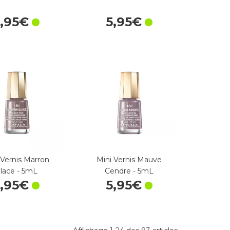
5
,
95
€
5
,
95
€
 Vernis Marron
Mini Vernis Mauve
lace - 5mL
Cendre - 5mL
5
,
95
€
5
,
95
€