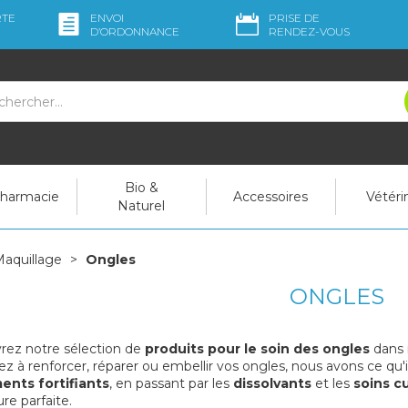
RTE
ENVOI
PRISE DE
D’ORDO
NNANCE
RENDEZ-VOUS
Bio &
pharmacie
Accessoires
Vétéri
Naturel
aquillage
Ongles
ONGLES
ez notre sélection de
produits pour le soin des ongles
dans 
ez à renforcer, réparer ou embellir vos ongles, nous avons ce qu'
ents fortifiants
, en passant par les
dissolvants
et les
soins c
e parfaite.