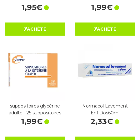
1
,
95
€
1
,
99
€
J’ACHÈTE
J’ACHÈTE
suppositoires glycérine
Normacol Lavement
adulte - 25 suppositoires
Enf Dos60ml
1
,
99
€
2
,
33
€