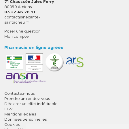
71 Chaussée Jules Ferry
80090 Amiens
03 22 46 26 71
-
-
contact
@
nexante-
saintacheul.fr
Poser une question
Mon compte
Pharmacie en ligne agréée
Contactez-nous
Prendre un rendez-vous
Déclarer un effet indésirable
CGV
Mentions légales
Données personnelles
Cookies