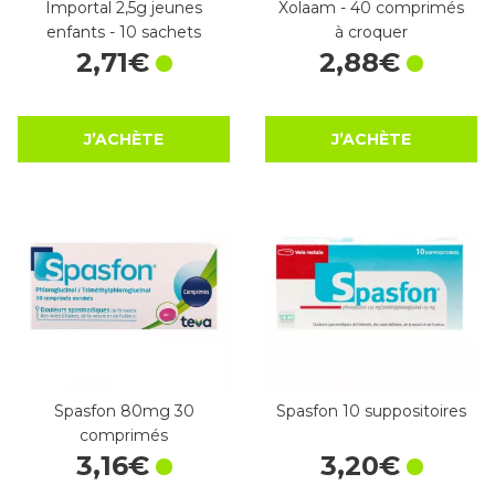
Importal 2,5g jeunes
Xolaam - 40 comprimés
enfants - 10 sachets
à croquer
2
,
71
€
2
,
88
€
J’ACHÈTE
J’ACHÈTE
Spasfon 80mg 30
Spasfon 10 suppositoires
comprimés
3
,
16
€
3
,
20
€