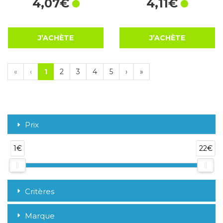
4
,
07
€
4
,
11
€
J’ACHÈTE
J’ACHÈTE
«
‹
1
2
3
4
5
›
»
Prix
1€
22€
Critères
Marque