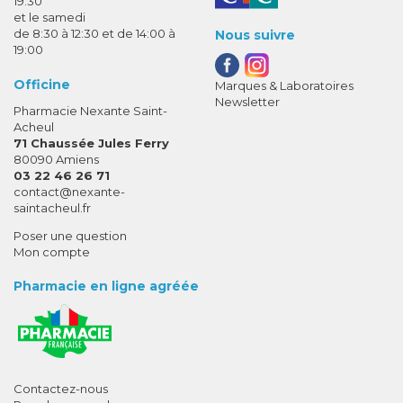
19:30
et le samedi
de 8:30 à 12:30 et de 14:00 à
Nous suivre
19:00
Officine
Marques & Laboratoires
Newsletter
Pharmacie Nexante Saint-
Acheul
71 Chaussée Jules Ferry
80090 Amiens
03 22 46 26 71
-
-
contact
@
nexante-
saintacheul.fr
Poser une question
Mon compte
Pharmacie en ligne agréée
Contactez-nous