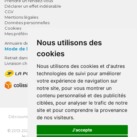
Prendre un rendez-vous
Déclarer un effet indésirable
CGV
Mentions légales
Données personnelles
Cookies
Mes préférences Cookies
Nous utilisons des
Annuaire des pharmacies
Mode de livraison
cookies
Retrait dans la pharmacie
10% de remise !
Livraison chez vous
Nous utilisons des cookies et d'autres
SUR VOTRE 1ÈRE COMMANDE*
technologies de suivi pour améliorer
AVEC LE CODE
votre expérience de navigation sur
BIENVENUE10
notre site, pour vous montrer un
contenu personnalisé et des publicités
* sans minimum d'achat , hors
ciblées, pour analyser le trafic de notre
médicaments et produits en offre,
site et pour comprendre la provenance
utilisez le code au moment de la
validation du panier afin que la
Découvrez
OrdoFlash.fr
(MonOrdo.fr)
: Un nouveau service
de nos visiteurs.
de dépôt d’ordonnance en ligne.
remise soit prise en compte.
J'accepte
© 2013-2026
NEXANTÉ
- Tous droits réservés - Page mise à jour
le 03/08/2026 -
Apotekisto, pharmacie en ligne