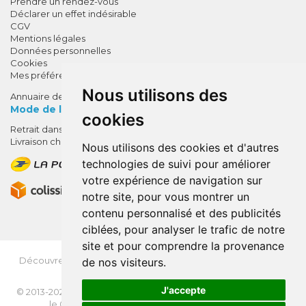
Prendre un rendez-vous
Déclarer un effet indésirable
CGV
Mentions légales
Données personnelles
Cookies
Mes préférences Cookies
Nous utilisons des
Annuaire des pharmacies
Mode de livraison
cookies
Retrait dans la pharmacie
10% de remise !
Livraison chez vous
Nous utilisons des cookies et d'autres
SUR VOTRE 1ÈRE COMMANDE*
technologies de suivi pour améliorer
AVEC LE CODE
votre expérience de navigation sur
BIENVENUE10
notre site, pour vous montrer un
contenu personnalisé et des publicités
* sans minimum d'achat , hors
ciblées, pour analyser le trafic de notre
médicaments et produits en offre,
site et pour comprendre la provenance
utilisez le code au moment de la
validation du panier afin que la
Découvrez
OrdoFlash.fr
(MonOrdo.fr)
: Un nouveau service
de nos visiteurs.
de dépôt d’ordonnance en ligne.
remise soit prise en compte.
J'accepte
© 2013-2026
NEXANTÉ
- Tous droits réservés - Page mise à jour
le 03/08/2026 -
Apotekisto, pharmacie en ligne