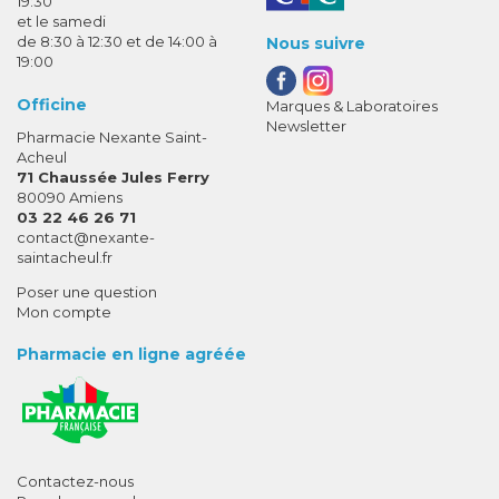
19:30
et le samedi
de 8:30 à 12:30 et de 14:00 à
Nous suivre
19:00
Officine
Marques & Laboratoires
Newsletter
Pharmacie Nexante Saint-
Acheul
71 Chaussée Jules Ferry
80090 Amiens
03 22 46 26 71
-
-
contact
@
nexante-
saintacheul.fr
Poser une question
Mon compte
Pharmacie en ligne agréée
Contactez-nous