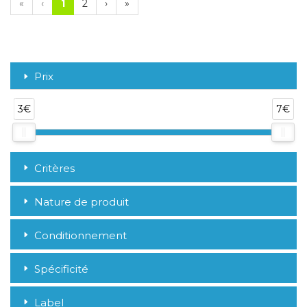
«
‹
1
2
›
»
Prix
3€
7€
Critères
Nature de produit
Conditionnement
Spécificité
Label