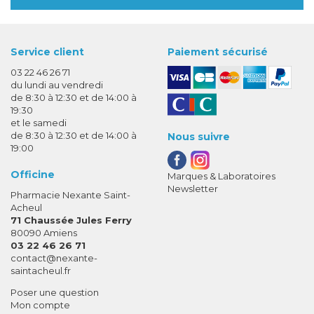
Service client
Paiement sécurisé
03 22 46 26 71
du lundi au vendredi
de 8:30 à 12:30 et de 14:00 à
19:30
et le samedi
de 8:30 à 12:30 et de 14:00 à
Nous suivre
19:00
Officine
Marques & Laboratoires
Newsletter
Pharmacie Nexante Saint-
Acheul
71 Chaussée Jules Ferry
80090 Amiens
03 22 46 26 71
-
-
contact
@
nexante-
saintacheul.fr
Poser une question
Mon compte