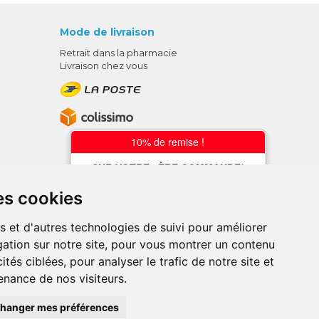
Mode de livraison
Retrait dans la pharmacie
Livraison chez vous
10% de remise !
SUR VOTRE 1ÈRE COMMANDE*
AVEC LE CODE
es cookies
BIENVENUE10
s et d'autres technologies de suivi pour améliorer
* sans minimum d'achat , hors
ation sur notre site, pour vous montrer un contenu
médicaments et produits en offre,
utilisez le code au moment de la
ités ciblées, pour analyser le trafic de notre site et
validation du panier afin que la remise
nance de nos visiteurs.
soit prise en compte.
ce en ligne.
hanger mes préférences