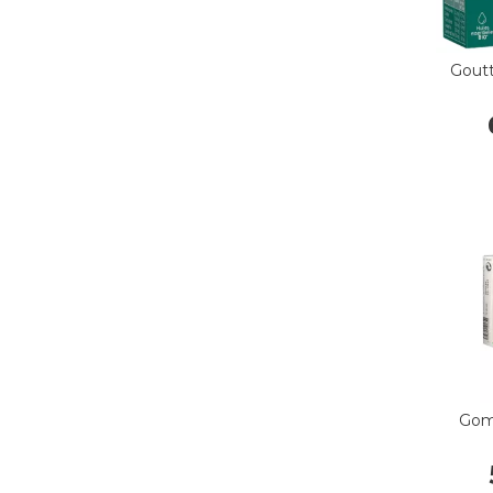
Goutt
Gom