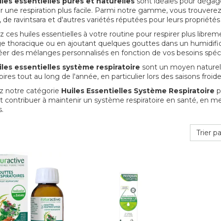
iles essentielles pures et naturelles
sont idéales pour dégager 
er une respiration plus facile. Parmi notre gamme, vous trouvere
 de ravintsara et d'autres variétés réputées pour leurs propriétés 
 ces huiles essentielles à votre routine pour respirer plus libreme
 thoracique ou en ajoutant quelques gouttes dans un humidifica
éer des mélanges personnalisés en fonction de vos besoins spéci
iles essentielles système respiratoire
sont un moyen naturel 
oires tout au long de l'année, en particulier lors des saisons froi
z notre catégorie
Huiles Essentielles Système Respiratoire
p
 contribuer à maintenir un système respiratoire en santé, en metta
.
Trier pa