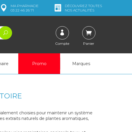
MA
PHARMACIE
DÉCOUVREZ
TOUTES
03 22 46 26 71
NOS ACTUALITÉS
Compte
Panier
naire
Promo
Marques
TOIRE
ialement choisies pour maintenir un système
des extraits naturels de plantes aromatiques,