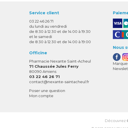
Service client
Paieme
03 22 46 26 71
du lundi au vendredi
de 8:30 à 12:30 et de 14:00 à 19:30
et le samedi
de 8:30 à 12:30 et de 14:00 à 19:00
Nous s
Officine
Pharmacie Nexante Saint-Acheul
Marques
71 Chaussée Jules Ferry
Newslet
80090 Amiens
03 22 46 26 71
-
-
contact
@
nexante-saintacheul.fr
Poser une question
Mon compte
Découvrez