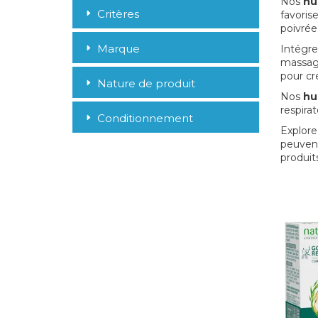
Nos
hu
Critères
favoris
poivrée,
Marque
Intégrez
massage
pour cr
Nature de produit
Nos
hu
respirat
Conditionnement
Explore
peuvent
produits