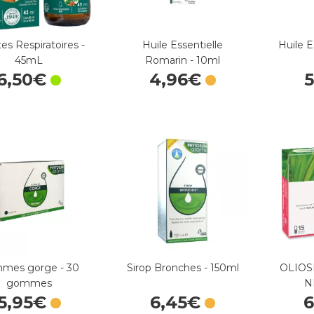
es Respiratoires -
Huile Essentielle
Huile E
45mL
Romarin - 10ml
6
,
50
€
4
,
96
€
5
mes gorge - 30
Sirop Bronches - 150ml
OLIOS
gommes
N
5
,
95
€
6
,
45
€
6