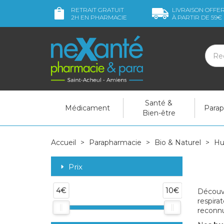
RETRAIT GRATUIT
LIVRAISON OFFE
2H
EN PHARMACIE
À PARTIR DE
59€
Santé &
Médicament
Para
Bien-être
Accueil
Parapharmacie
Bio & Naturel
Hu
Prix
4€
10€
Découvr
respira
reconnu