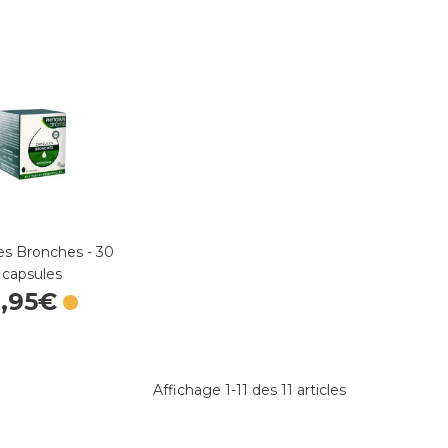
es Bronches - 30
capsules
9
,
95
€
Affichage 1-11 des 11 articles