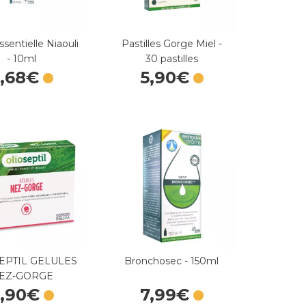
ssentielle Niaouli
Pastilles Gorge Miel -
- 10ml
30 pastilles
,
68
€
5
,
90
€
EPTIL GELULES
Bronchosec - 150ml
EZ-GORGE
,
90
€
7
,
99
€