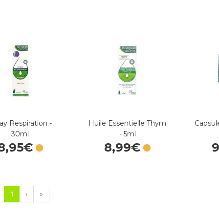
ay Respiration -
Huile Essentielle Thym
Capsul
30ml
- 5ml
8
,
95
€
8
,
99
€
1
›
»