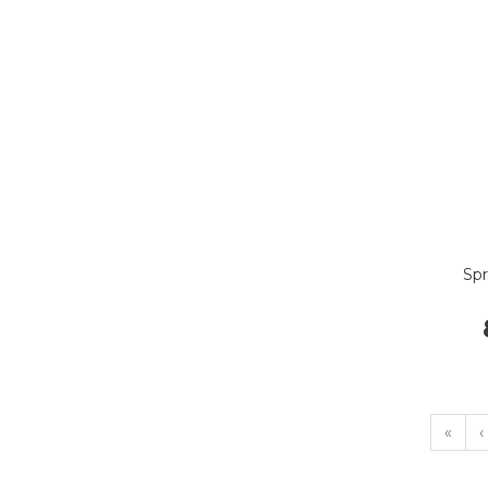
Spr
«
‹