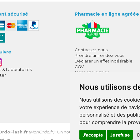
nt sécurisé
Pharmacie en ligne agréée
Contactez-nous
uivre
Prendre un rendez-vous
Déclarer un effet indésirable
CGV
 & Laboratoires
Mentions légales
ter
Données personnelles
Cookies
Nous utilisons d
Mes préférences Cookies
Annuaire des pharmacies
Nous utilisons des cookie
votre expérience de navig
personnalisé et des public
pour comprendre la prove
OrdoFlash.fr
(MonOrdo.fr)
: Un nouveau service de dépôt d’ordonnan
J'accepte
Je refuse
C