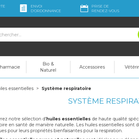
RTE
ENVOI
PRISE DE
D’ORDO
NNANCE
RENDEZ-VOUS
Bio &
pharmacie
Accessoires
Vétéri
Naturel
iles essentielles
Système respiratoire
SYSTÈME RESPIRA
ez notre sélection d'
huiles essentielles
de haute qualité spéc
toire en santé de manière naturelle. Les huiles essentielles sont 
es pour leurs propriétés bienfaisantes pour la respiration.