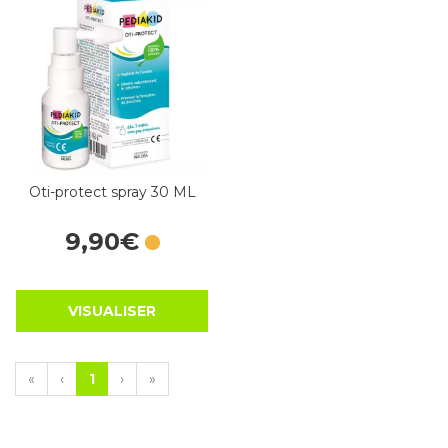
Oti-protect spray 30 ML
9
,
90
€
VISUALISER
«
‹
1
›
»