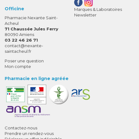
Officine
Marques & Laboratoires
Newsletter
Pharmacie Nexante Saint-
Acheul
71 Chaussée Jules Ferry
80090 Amiens
03 22 46 26 71
-
-
contact
@
nexante-
saintacheul.fr
Poser une question
Mon compte
Pharmacie en ligne agréée
Contactez-nous
Prendre un rendez-vous
Déclarer un effet indésirable