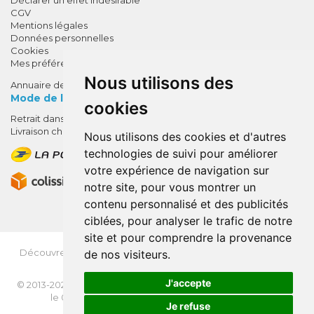
CGV
Mentions légales
Données personnelles
Cookies
Mes préférences Cookies
Nous utilisons des
Annuaire des pharmacies
Mode de livraison
cookies
Retrait dans la pharmacie
10% de remise !
Livraison chez vous
Nous utilisons des cookies et d'autres
SUR VOTRE 1ÈRE COMMANDE*
technologies de suivi pour améliorer
AVEC LE CODE
votre expérience de navigation sur
BIENVENUE10
notre site, pour vous montrer un
contenu personnalisé et des publicités
* sans minimum d'achat , hors
ciblées, pour analyser le trafic de notre
médicaments et produits en offre,
site et pour comprendre la provenance
utilisez le code au moment de la
validation du panier afin que la
Découvrez
OrdoFlash.fr
(MonOrdo.fr)
: Un nouveau service
de nos visiteurs.
remise soit prise en compte.
de dépôt d’ordonnance en ligne.
J'accepte
© 2013-2026
NEXANTÉ
- Tous droits réservés - Page mise à jour
le 03/08/2026 -
Apotekisto, pharmacie en ligne
Je refuse
VOTRE REMISE