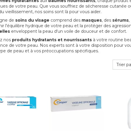
èmes hydratantes
aux
baumes nourrissants
, chaque produit 
ques de votre peau. Que vous souffriez de sécheresse cutanée o
u vieillissement, nos soins sont là pour vous aider.
igne de
soins du visage
comprend des
masques
, des
sérums
,
ir l'équilibre hydrique de votre peau et la protéger des agression
elles
enveloppent la peau d'un voile de douceur et de confort.
ez nos
produits hydratants et nourrissants
à votre routine bea
ence de votre peau. Nos experts sont à votre disposition pour vo
ype de peau et à vos préoccupations spécifiques.
Trier pa