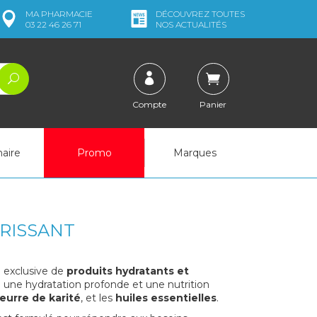
MA
PHARMACIE
DÉCOUVREZ
TOUTES
03 22 46 26 71
NOS ACTUALITÉS
Compte
Panier
naire
Promo
Marques
RISSANT
 exclusive de
produits hydratants et
une hydratation profonde et une nutrition
eurre de karité
, et les
huiles essentielles
.