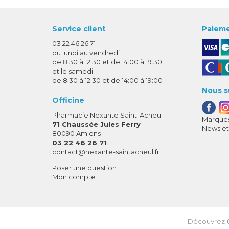
Service client
Paieme
03 22 46 26 71
du lundi au vendredi
de 8:30 à 12:30 et de 14:00 à 19:30
et le samedi
de 8:30 à 12:30 et de 14:00 à 19:00
Nous s
Officine
Pharmacie Nexante Saint-Acheul
Marques
71 Chaussée Jules Ferry
Newslet
80090 Amiens
03 22 46 26 71
-
-
contact
@
nexante-saintacheul.fr
Poser une question
Mon compte
Découvrez