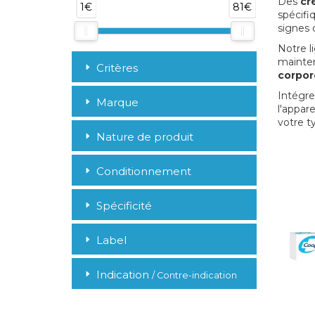
Des
cr
1€
81€
spécifi
signes d
Notre l
mainten
Critères
corpor
Intégr
Marque
l'appar
votre t
Nature de produit
Conditionnement
Spécificité
Label
Indication
/ Contre-indication