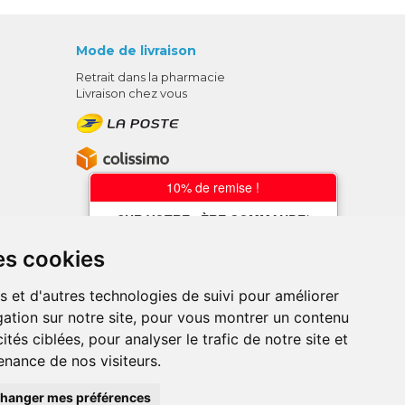
Mode de livraison
Retrait dans la pharmacie
Livraison chez vous
10% de remise !
SUR VOTRE 1ÈRE COMMANDE*
AVEC LE CODE
es cookies
BIENVENUE10
s et d'autres technologies de suivi pour améliorer
* sans minimum d'achat , hors
ation sur notre site, pour vous montrer un contenu
médicaments et produits en offre,
utilisez le code au moment de la
ités ciblées, pour analyser le trafic de notre site et
validation du panier afin que la remise
nance de nos visiteurs.
soit prise en compte.
ce en ligne.
hanger mes préférences