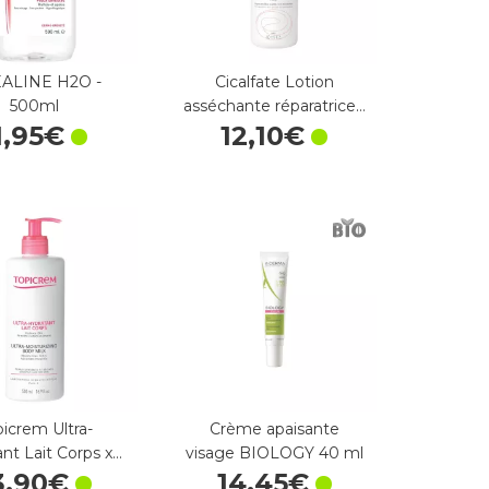
ALINE H2O -
Cicalfate Lotion
500ml
asséchante réparatrice…
1
,
95
€
12
,
10
€
picrem Ultra-
Crème apaisante
ant Lait Corps x…
visage BIOLOGY 40 ml
3
,
90
€
14
,
45
€