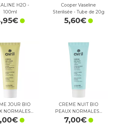
ALINE H2O -
Cooper Vaseline
100ml
Sterilisée - Tube de 20g
4
,
95
€
5
,
60
€
ME JOUR BIO
CREME NUIT BIO
X NORMALES…
PEAUX NORMALES…
,
00
€
7
,
00
€