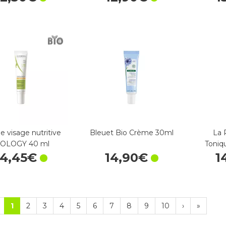
 visage nutritive
Bleuet Bio Crème 30ml
La 
IOLOGY 40 ml
Toniq
14
,
45
€
14
,
90
€
1
1
2
3
4
5
6
7
8
9
10
›
»