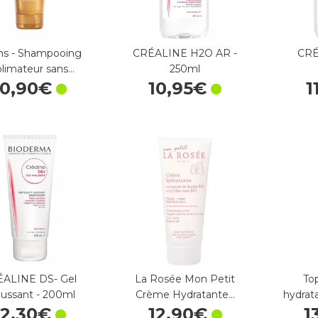
ns - Shampooing
CRÉALINE H2O AR -
CRÉ
blimateur sans…
250ml
10
,
90
€
10
,
95
€
1
ALINE DS- Gel
La Rosée Mon Petit
To
ussant - 200ml
Crème Hydratante…
hydrat
12
,
30
€
12
,
90
€
1