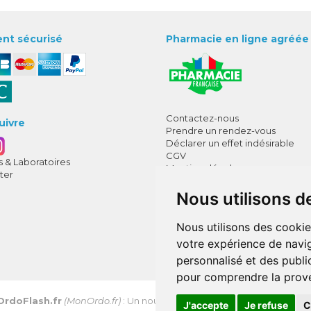
nt sécurisé
Pharmacie en ligne agréée
Contactez-nous
uivre
Prendre un rendez-vous
Déclarer un effet indésirable
CGV
 & Laboratoires
Mentions légales
ter
Données personnelles
Cookies
Nous utilisons d
Mes préférences Cookies
Nous utilisons des cookie
Annuaire des pharmacies
votre expérience de navig
personnalisé et des public
pour comprendre la prove
OrdoFlash.fr
(MonOrdo.fr)
: Un nouveau service de dépôt d’ordonnan
J'accepte
Je refuse
C