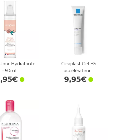
Jour Hydratante
Cicaplast Gel B5
- 50mL
accélérateur…
8
,
95
€
9
,
95
€