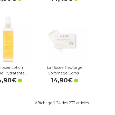
Rosée Lotion
La Rosée Recharge
ue Hydratante…
Gommage Corps…
4
,
90
€
14
,
90
€
Affichage 1-24 des 233 articles