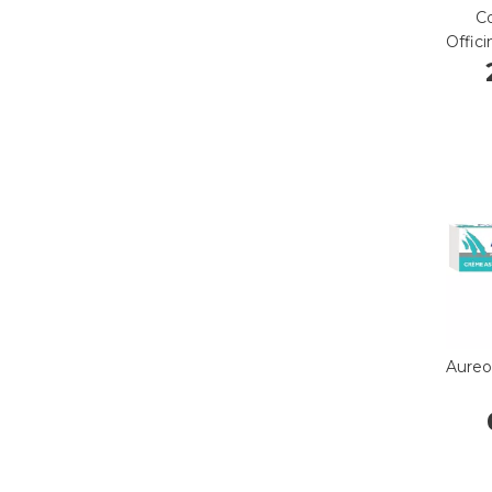
C
Offici
Aureo