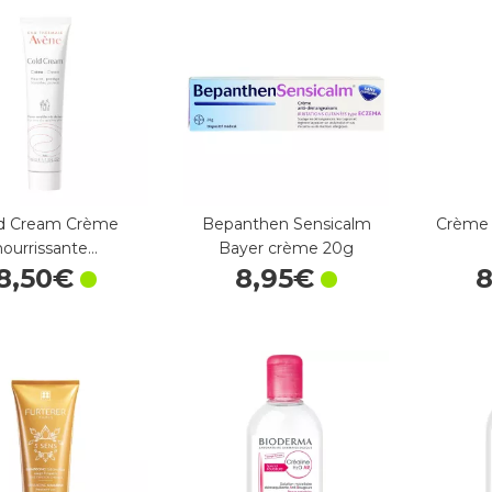
d Cream Crème
Bepanthen Sensicalm
Crème 
nourrissante…
Bayer crème 20g
8
,
50
€
8
,
95
€