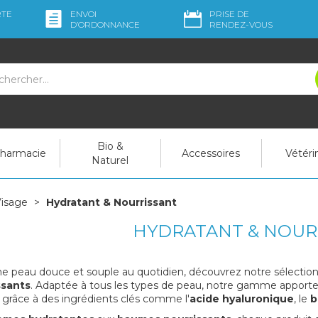
RTE
ENVOI
PRISE DE
D’ORDO
NNANCE
RENDEZ-VOUS
Bio &
pharmacie
Accessoires
Vétéri
Naturel
isage
Hydratant & Nourrissant
HYDRATANT & NOUR
e peau douce et souple au quotidien, découvrez notre sélection
ssants
. Adaptée à tous les types de peau, notre gamme apporte 
 grâce à des ingrédients clés comme l'
acide hyaluronique
, le
b