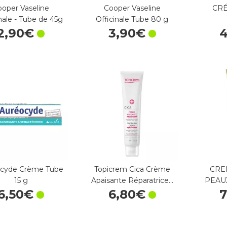
ooper Vaseline
Cooper Vaseline
CRÉ
nale - Tube de 45g
Officinale Tube 80 g
2
,
90
€
3
,
90
€
cyde Crème Tube
Topicrem Cica Crème
CRE
15 g
Apaisante Réparatrice…
PEAU
6
,
50
€
6
,
80
€
7