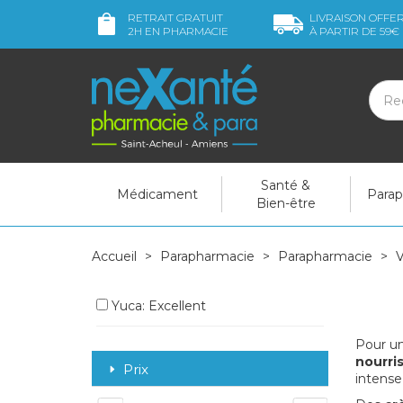
RETRAIT GRATUIT
LIVRAISON OFFE
2H
EN PHARMACIE
À PARTIR DE
59€
Santé &
Médicament
Para
Bien-être
Accueil
Parapharmacie
Parapharmacie
V
Yuca: Excellent
Pour un
nourri
Prix
intense