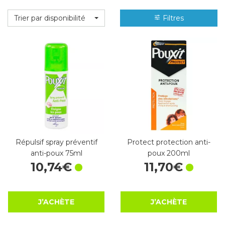
Trier par disponibilité
Filtres
Répulsif spray préventif
Protect protection anti-
anti-poux 75ml
poux 200ml
10
,
74
€
11
,
70
€
J’ACHÈTE
J’ACHÈTE