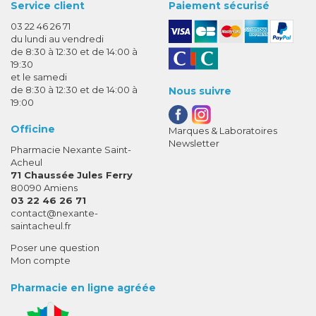
Service client
Paiement sécurisé
03 22 46 26 71
du lundi au vendredi
de 8:30 à 12:30 et de 14:00 à
19:30
et le samedi
de 8:30 à 12:30 et de 14:00 à
Nous suivre
19:00
Officine
Marques & Laboratoires
Newsletter
Pharmacie Nexante Saint-
Acheul
71 Chaussée Jules Ferry
80090 Amiens
03 22 46 26 71
-
-
contact
@
nexante-
saintacheul.fr
Poser une question
Mon compte
Pharmacie en ligne agréée