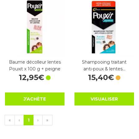
Baume décolleur lentes
Shampooing traitant
Pouxit x 100 g + peigne
anti-poux & lentes…
12
,
95
€
15
,
40
€
J’ACHÈTE
VISUALISER
«
‹
1
›
»