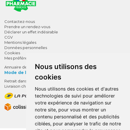
Contactez-nous
Prendre un rendez-vous
Déclarer un effet indésirable
CGV
Mentions légales
Données personnelles
Cookies
Mes préférences Cookies
Nous utilisons des
Annuaire des pharmacies
Mode de livraison
cookies
Retrait dans la pharmacie
10% de remise !
Livraison chez vous
Nous utilisons des cookies et d'autres
SUR VOTRE 1ÈRE COMMANDE*
technologies de suivi pour améliorer
AVEC LE CODE
votre expérience de navigation sur
BIENVENUE10
notre site, pour vous montrer un
contenu personnalisé et des publicités
* sans minimum d'achat , hors
ciblées, pour analyser le trafic de notre
médicaments et produits en offre,