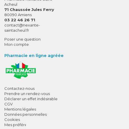
Acheul
71 Chaussée Jules Ferry
80090 Amiens
03 22 46 26 71
-
-
contact
@
nexante-
saintacheul.fr
Poser une question
Mon compte
Pharmacie en ligne agréée
Contactez-nous
Prendre un rendez-vous
Déclarer un effet indésirable
CGV
Mentions légales
Données personnelles
Cookies
Mes préférences Cookies