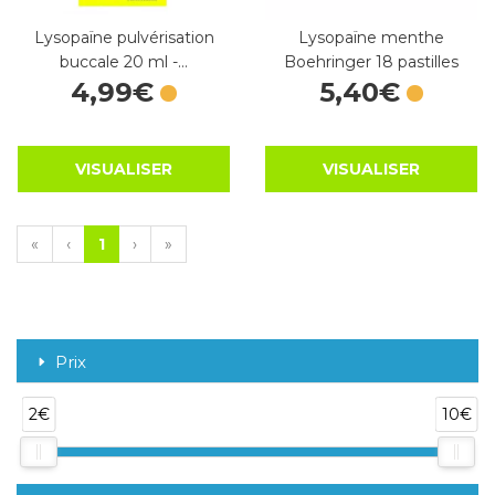
Lysopaïne pulvérisation
Lysopaïne menthe
buccale 20 ml -…
Boehringer 18 pastilles
4
,
99
€
5
,
40
€
VISUALISER
VISUALISER
«
‹
1
›
»
Prix
2€
10€