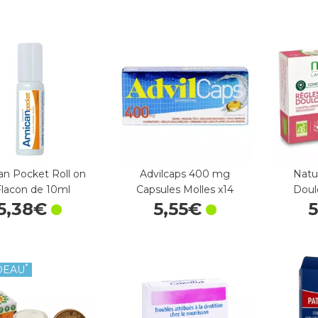
an Pocket Roll on
Advilcaps 400 mg
Natu
Flacon de 10ml
Capsules Molles x14
Doul
5
,
38
€
5
,
55
€
*
DEAU