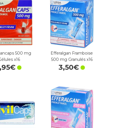
gancaps 500 mg
Efferalgan Framboise
Gélules x16
500 mg Granulés x16
,
95
€
3
,
50
€