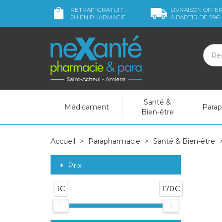
RETRAIT GRATUIT
LIVRAISON OFFE
2H
EN PHARMACIE
À PARTIR DE
59€
Santé &
Médicament
Para
Bien-être
Accueil
Parapharmacie
Santé & Bien-être
Prix
1€
170€