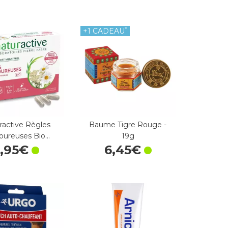
*
+1 CADEAU
ractive Règles
Baume Tigre Rouge -
oureuses Bio…
19g
5
,
95
€
6
,
45
€