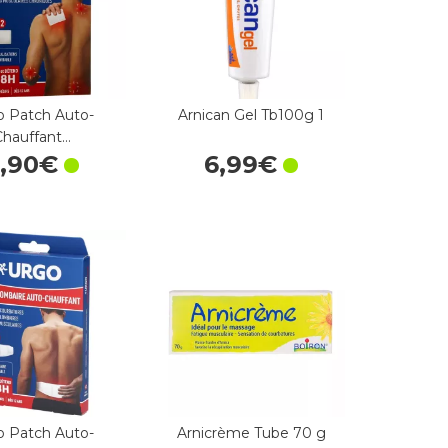
o Patch Auto-
Arnican Gel Tb100g 1
Chauffant…
,
90
€
6
,
99
€
o Patch Auto-
Arnicrème Tube 70 g