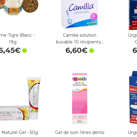
e Tigre Blanc -
Camilia solution
Urg
19g
buvable 10 récipients…
6
,
45
€
6
,
60
€
6
 Naturel Gel - 50g
Gel de soin 1ères dents
Urg