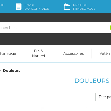
RTE
ENVOI
PRISE DE
D’ORDO
NNANCE
RENDEZ-VOUS
Bio &
pharmacie
Accessoires
Vétéri
Naturel
Douleurs
DOULEURS
Trier pa