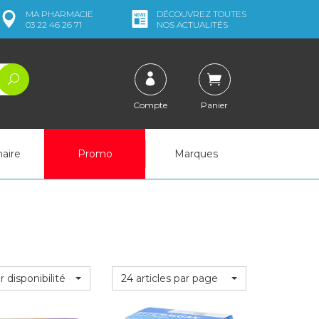
MA
PHARMACIE
DÉCOUVREZ
TOUTES
03 22 46 26 71
NOS ACTUALITÉS
Compte
Panier
naire
Promo
Marques
r disponibilité
24 articles par page