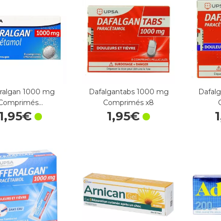
eralgan 1000 mg
Dafalgantabs 1000 mg
Dafal
Comprimés…
Comprimés x8
1
,
95
€
1
,
95
€
1