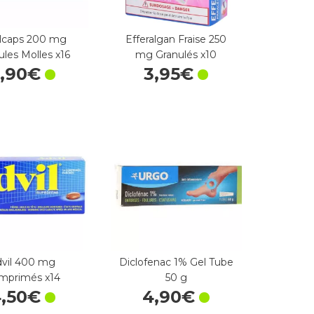
ilcaps 200 mg
Efferalgan Fraise 250
les Molles x16
mg Granulés x10
,
90
€
3
,
95
€
dvil 400 mg
Diclofenac 1% Gel Tube
mprimés x14
50 g
4
,
50
€
4
,
90
€