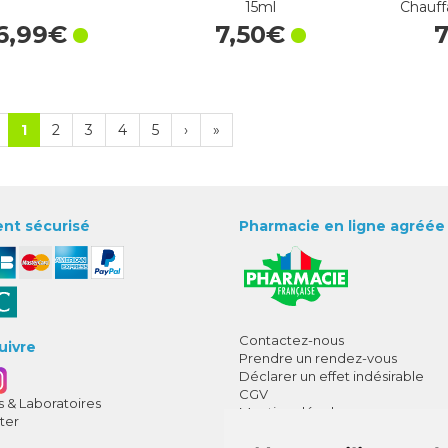
15ml
Chauff
6
,
99
€
7
,
50
€
1
2
3
4
5
›
»
nt sécurisé
Pharmacie en ligne agréée
Contactez-nous
uivre
Prendre un rendez-vous
Déclarer un effet indésirable
CGV
 & Laboratoires
Mentions légales
ter
Données personnelles