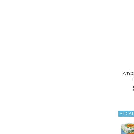
Arnic
- 
+1 CA