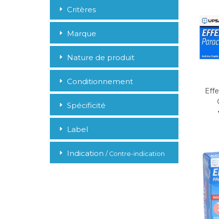
Critères
Marque
Nature de produit
Conditionnement
Eff
Spécificité
Label
Indication
/ Contre-indication