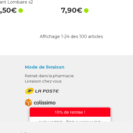
ant Lombaire x2
7
,
50
€
7
,
90
€
Affichage 1-24 des 100 articles
Mode de livraison
Retrait dans la pharmacie
Livraison chez vous
10% de remise !
SUR VOTRE 1ÈRE COMMANDE*
AVEC LE CODE