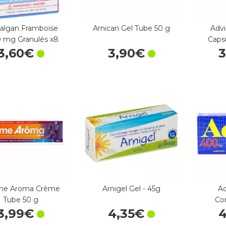
ralgan Framboise
Arnican Gel Tube 50 g
Adv
 mg Granulés x8
Capsu
3
,
60
€
3
,
90
€
3
me Aroma Crème
Arnigel Gel - 45g
A
Tube 50 g
Co
3
,
99
€
4
,
35
€