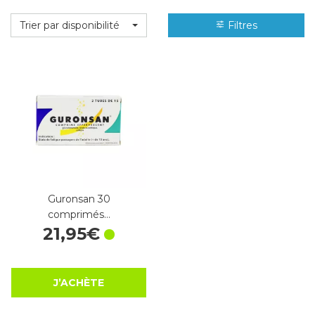
Trier par disponibilité
Filtres
Guronsan 30
comprimés…
21
,
95
€
J’ACHÈTE