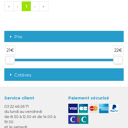
«
‹
1
›
»
Prix
21€
22€
Critères
Service client
Paiement sécurisé
03 22 46 26 71
du lundi au vendredi
de 8:30 à 12:30 et de 14:00 à
19:30
et le samedi