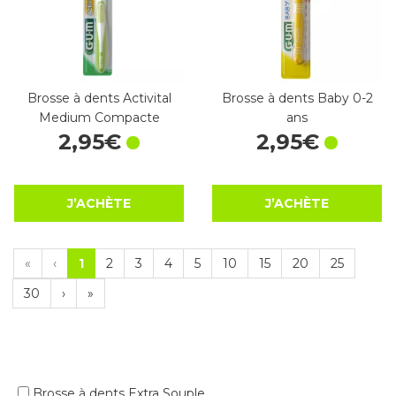
Brosse à dents Activital
Brosse à dents Baby 0-2
Medium Compacte
ans
2
,
95
€
2
,
95
€
J’ACHÈTE
J’ACHÈTE
«
‹
1
2
3
4
5
10
15
20
25
30
›
»
Brosse à dents Extra Souple