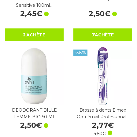
Sensitive 100ml…
2
,
45
€
2
,
50
€
J’ACHÈTE
J’ACHÈTE
-38%
DEODORANT BILLE
Brosse à dents Elmex
FEMME BIO 50 ML
Opti-émail Professional…
2
,
50
€
2
,
77
€
4
,
50
€