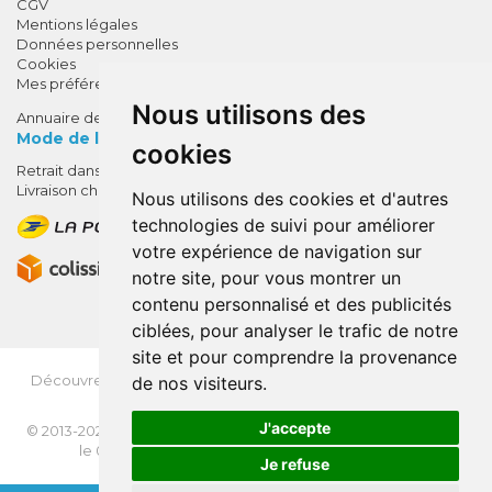
CGV
Mentions légales
Données personnelles
Cookies
Mes préférences Cookies
Nous utilisons des
Annuaire des pharmacies
Mode de livraison
cookies
Retrait dans la pharmacie
10% de remise !
Livraison chez vous
Nous utilisons des cookies et d'autres
SUR VOTRE 1ÈRE COMMANDE*
technologies de suivi pour améliorer
AVEC LE CODE
votre expérience de navigation sur
BIENVENUE10
notre site, pour vous montrer un
contenu personnalisé et des publicités
* sans minimum d'achat , hors
ciblées, pour analyser le trafic de notre
médicaments et produits en offre,
site et pour comprendre la provenance
utilisez le code au moment de la
validation du panier afin que la
Découvrez
OrdoFlash.fr
(MonOrdo.fr)
: Un nouveau service
de nos visiteurs.
remise soit prise en compte.
de dépôt d’ordonnance en ligne.
J'accepte
© 2013-2026
NEXANTÉ
- Tous droits réservés - Page mise à jour
le 03/08/2026 -
Apotekisto, pharmacie en ligne
Je refuse
VOTRE REMISE