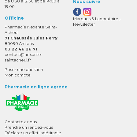
de 8:30 à 12:30 et de 14:00 à
Nous suivre
19:00
Officine
Marques & Laboratoires
Newsletter
Pharmacie Nexante Saint-
Acheul
71 Chaussée Jules Ferry
80090 Amiens
03 22 46 26 71
-
-
contact
@
nexante-
saintacheul.fr
Poser une question
Mon compte
Pharmacie en ligne agréée
Contactez-nous
Prendre un rendez-vous
Déclarer un effet indésirable