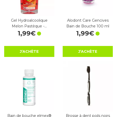
Gel Hydroalcoolique
Alodont Care Gencives
Melon Pastèque -…
Bain de Bouche 100 ml
1
,
99
€
1
,
99
€
J’ACHÈTE
J’ACHÈTE
Bain de bouche elmex®
Brosse à dent poils noirs