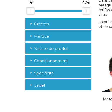
Dans ce
1€
40€
masqu
renforc
virus.
La prév
Critères
et de c
Marque
Nature de produit
Conditionnement
Spécificité
Label
Masq