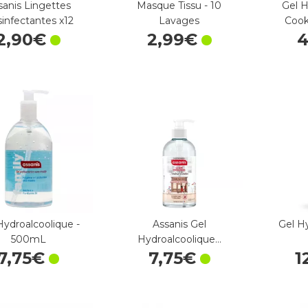
sanis Lingettes
Masque Tissu - 10
Gel H
infectantes x12
Lavages
Cook
2
,
90
€
2
,
99
€
Hydroalcoolique -
Assanis Gel
Gel H
500mL
Hydroalcoolique…
7
,
75
€
7
,
75
€
1