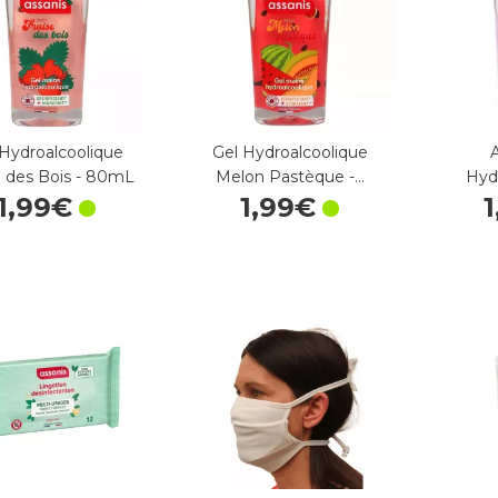
 Hydroalcoolique
Gel Hydroalcoolique
e des Bois - 80mL
Melon Pastèque -…
Hyd
1
,
99
€
1
,
99
€
1