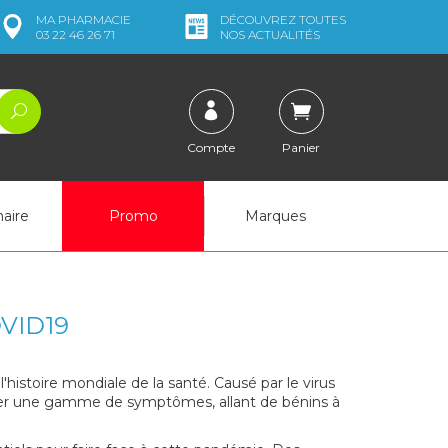
MA
PHARMACIE
DÉCOUVREZ
TOUTES
03 22 46 26 71
NOS ACTUALITÉS
Compte
Panier
naire
Promo
Marques
VID19
istoire mondiale de la santé. Causé par le virus
nter une gamme de symptômes, allant de bénins à