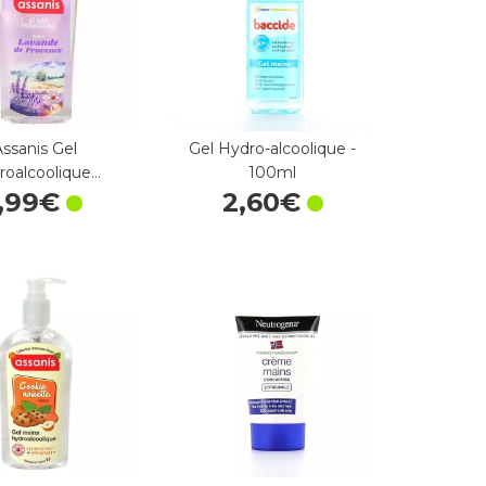
Assanis Gel
Gel Hydro-alcoolique -
roalcoolique…
100ml
,
99
€
2
,
60
€