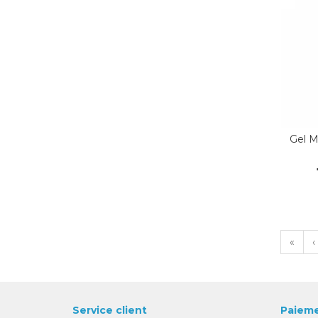
Gel M
«
‹
Service client
Paieme