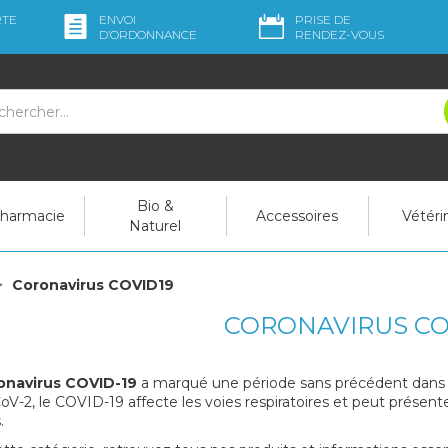
RTE
ENVOI
PRISE DE
D’ORDO
NNANCE
RENDEZ-VOUS
Bio &
pharmacie
Accessoires
Vétéri
Naturel
Coronavirus COVID19
CORONAVIRUS CO
onavirus COVID-19
a marqué une période sans précédent dans l'h
V-2, le COVID-19 affecte les voies respiratoires et peut prése
.