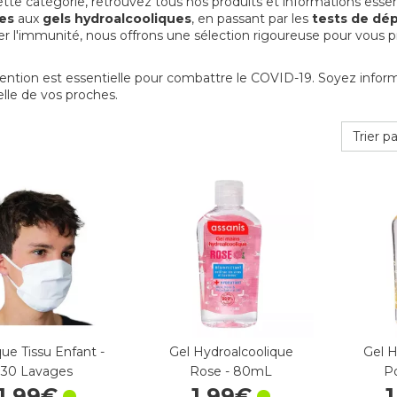
tte catégorie, retrouvez tous nos produits et informations essen
es
aux
gels hydroalcooliques
, en passant par les
tests de dé
er l'immunité, nous offrons une sélection rigoureuse pour vous p
ention est essentielle pour combattre le COVID-19. Soyez infor
elle de vos proches.
Trier pa
ue Tissu Enfant -
Gel Hydroalcoolique
Gel H
30 Lavages
Rose - 80mL
P
1
,
99
€
1
,
99
€
1