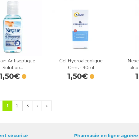
ain Antiseptique -
Gel Hydroalcoolique
Nexc
Solution…
Oms - 90ml
alco
1
,
50
€
1
,
50
€
1
1
2
3
›
»
nt sécurisé
Pharmacie en ligne agréée