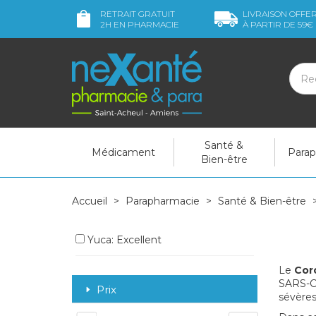
RETRAIT GRATUIT
LIVRAISON OFFE
2H
EN PHARMACIE
À PARTIR DE
59€
Santé &
Médicament
Para
Bien-être
Accueil
Parapharmacie
Santé & Bien-être
Yuca: Excellent
Le
Cor
SARS-Co
Prix
sévères