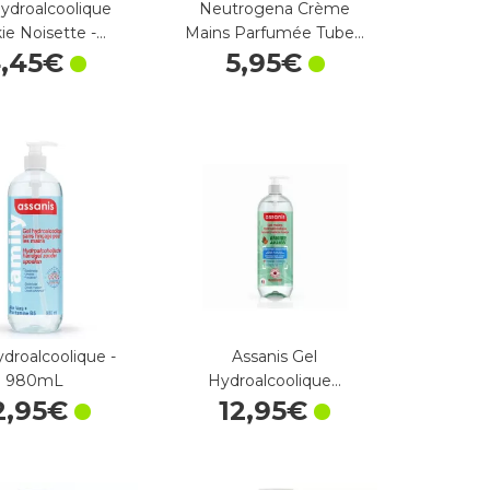
ydroalcoolique
Neutrogena Crème
ie Noisette -…
Mains Parfumée Tube…
4
,
45
€
5
,
95
€
ydroalcoolique -
Assanis Gel
980mL
Hydroalcoolique…
2
,
95
€
12
,
95
€