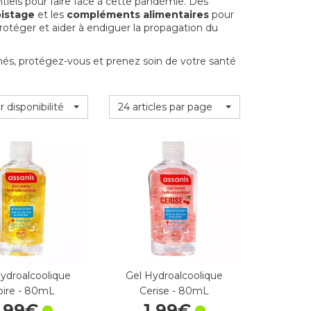
tiels pour faire face à cette pandémie. Des
pistage
et les
compléments alimentaires
pour
rotéger et aider à endiguer la propagation du
més, protégez-vous et prenez soin de votre santé
r disponibilité
24 articles par page
ydroalcoolique
Gel Hydroalcoolique
oire - 80mL
Cerise - 80mL
,
99
€
1
,
99
€