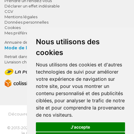
Prendre un rendez-vous
Déclarer un effet indésirable
CGV
Mentions légales
Données personnelles
Cookies
Mes préférences Cookies
Nous utilisons des
Annuaire des pharmacies
Mode de livraison
cookies
Retrait dans la pharmacie
10% de remise !
Livraison chez vous
Nous utilisons des cookies et d'autres
SUR VOTRE 1ÈRE COMMANDE*
technologies de suivi pour améliorer
AVEC LE CODE
votre expérience de navigation sur
BIENVENUE10
notre site, pour vous montrer un
contenu personnalisé et des publicités
* sans minimum d'achat , hors
ciblées, pour analyser le trafic de notre
médicaments et produits en offre,
site et pour comprendre la provenance
utilisez le code au moment de la
validation du panier afin que la
Découvrez
OrdoFlash.fr
(MonOrdo.fr)
: Un nouveau service
de nos visiteurs.
de dépôt d’ordonnance en ligne.
remise soit prise en compte.
J'accepte
© 2013-2026
NEXANTÉ
- Tous droits réservés - Page mise à jour
le 03/08/2026 -
Apotekisto, pharmacie en ligne