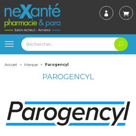
Accueil
Marque
Parogencyl
PAROGENCYL