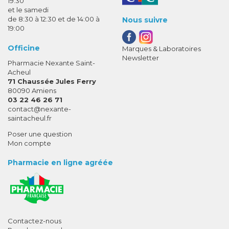
19:30
et le samedi
de 8:30 à 12:30 et de 14:00 à
Nous suivre
19:00
Officine
Marques & Laboratoires
Newsletter
Pharmacie Nexante Saint-
Acheul
71 Chaussée Jules Ferry
80090 Amiens
03 22 46 26 71
-
-
contact
@
nexante-
saintacheul.fr
Poser une question
Mon compte
Pharmacie en ligne agréée
Contactez-nous