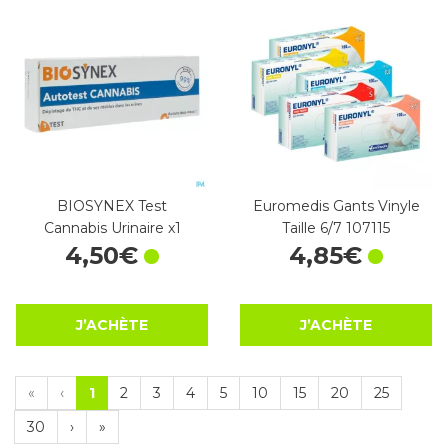
BIOSYNEX Test
Euromedis Gants Vinyle
Cannabis Urinaire x1
Taille 6/7 107115
4
,
50
€
4
,
85
€
J’ACHÈTE
J’ACHÈTE
«
‹
1
2
3
4
5
10
15
20
25
30
›
»