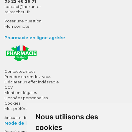
03 22 46 26 71
-
-
contact
@
nexante-
saintacheul.fr
Poser une question
Mon compte
Pharmacie en ligne agréée
Contactez-nous
Prendre un rendez-vous
Déclarer un effet indésirable
CGV
Mentions légales
Données personnelles
Cookies
Mes préférences Cookies
Nous utilisons des
Annuaire des pharmacies
Mode de livraison
cookies
Retrait dans la pharmacie