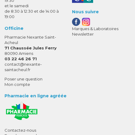
19:30
et le samedi
de 8:30 à 12:30 et de 14:00 à
Nous suivre
19:00
Officine
Marques & Laboratoires
Newsletter
Pharmacie Nexante Saint-
Acheul
71 Chaussée Jules Ferry
80090 Amiens
03 22 46 26 71
-
-
contact
@
nexante-
saintacheul.fr
Poser une question
Mon compte
Pharmacie en ligne agréée
Contactez-nous