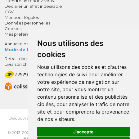
Prendre un rendez-vous
Déclarer un effet indésirable
CGV
Mentions légales
Données personnelles
Cookies
Mes préférences Cookies
Nous utilisons des
Annuaire des pharmacies
Mode de livraison
cookies
Retrait dans la pharmacie
10% de remise !
Livraison chez vous
Nous utilisons des cookies et d'autres
SUR VOTRE 1ÈRE COMMANDE*
technologies de suivi pour améliorer
AVEC LE CODE
votre expérience de navigation sur
BIENVENUE10
notre site, pour vous montrer un
contenu personnalisé et des publicités
* sans minimum d'achat , hors
ciblées, pour analyser le trafic de notre
médicaments et produits en offre,
site et pour comprendre la provenance
utilisez le code au moment de la
validation du panier afin que la
Découvrez
OrdoFlash.fr
(MonOrdo.fr)
: Un nouveau service
de nos visiteurs.
de dépôt d’ordonnance en ligne.
remise soit prise en compte.
J'accepte
© 2013-2026
NEXANTÉ
- Tous droits réservés - Page mise à jour
le 03/08/2026 -
Apotekisto, pharmacie en ligne