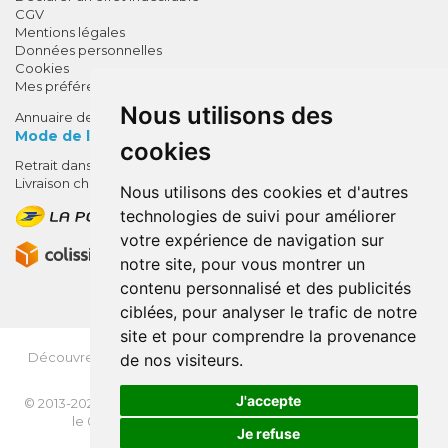
CGV
Mentions légales
Données personnelles
Cookies
Mes préférences Cookies
Nous utilisons des
Annuaire des pharmacies
Mode de livraison
cookies
Retrait dans la pharmacie
10% de remise !
Livraison chez vous
Nous utilisons des cookies et d'autres
SUR VOTRE 1ÈRE COMMANDE*
technologies de suivi pour améliorer
AVEC LE CODE
votre expérience de navigation sur
BIENVENUE10
notre site, pour vous montrer un
contenu personnalisé et des publicités
* sans minimum d'achat , hors
ciblées, pour analyser le trafic de notre
médicaments et produits en offre,
site et pour comprendre la provenance
utilisez le code au moment de la
validation du panier afin que la
Découvrez
OrdoFlash.fr
(MonOrdo.fr)
: Un nouveau service
de nos visiteurs.
de dépôt d’ordonnance en ligne.
remise soit prise en compte.
J'accepte
© 2013-2026
NEXANTÉ
- Tous droits réservés - Page mise à jour
le 03/08/2026 -
Apotekisto, pharmacie en ligne
Je refuse
VOTRE REMISE