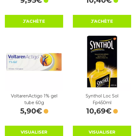
9
,
95
€
10
,
40
€
J’ACHÈTE
J’ACHÈTE
VoltarenActigo 1% gel
Synthol Loc Sol
tube 60g
Fp450ml
5
,
90
€
10
,
69
€
VISUALISER
VISUALISER