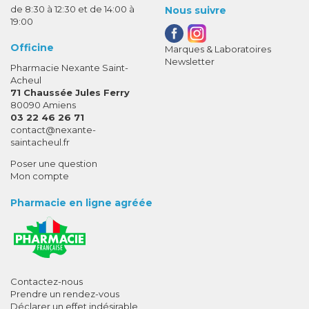
de 8:30 à 12:30 et de 14:00 à
Nous suivre
19:00
Officine
Marques & Laboratoires
Newsletter
Pharmacie Nexante Saint-
Acheul
71 Chaussée Jules Ferry
80090 Amiens
03 22 46 26 71
-
-
contact
@
nexante-
saintacheul.fr
Poser une question
Mon compte
Pharmacie en ligne agréée
Contactez-nous
Prendre un rendez-vous
Déclarer un effet indésirable