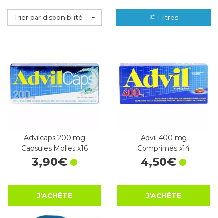
Trier par disponibilité
Filtres
Advilcaps 200 mg
Advil 400 mg
Capsules Molles x16
Comprimés x14
3
,
90
€
4
,
50
€
J’ACHÈTE
J’ACHÈTE