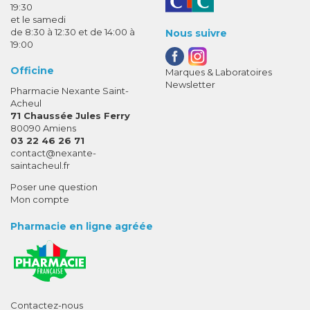
19:30
et le samedi
de 8:30 à 12:30 et de 14:00 à
Nous suivre
19:00
Officine
Marques & Laboratoires
Newsletter
Pharmacie Nexante Saint-
Acheul
71 Chaussée Jules Ferry
80090 Amiens
03 22 46 26 71
-
-
contact
@
nexante-
saintacheul.fr
Poser une question
Mon compte
Pharmacie en ligne agréée
Contactez-nous