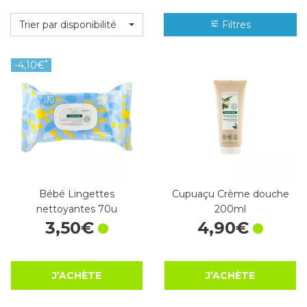
Trier par disponibilité
Filtres
*
-4,10€
Bébé Lingettes
Cupuaçu Crème douche
nettoyantes 70u
200ml
3
,
50
€
4
,
90
€
J’ACHÈTE
J’ACHÈTE