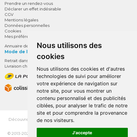
Prendre un rendez-vous
Déclarer un effet indésirable
CGV
Mentions légales
Données personnelles
Cookies
Mes préférences Cookies
Nous utilisons des
Annuaire des pharmacies
Mode de livraison
cookies
Retrait dans la pharmacie
10% de remise !
Livraison chez vous
Nous utilisons des cookies et d'autres
SUR VOTRE 1ÈRE COMMANDE*
technologies de suivi pour améliorer
AVEC LE CODE
votre expérience de navigation sur
BIENVENUE10
notre site, pour vous montrer un
contenu personnalisé et des publicités
* sans minimum d'achat , hors
ciblées, pour analyser le trafic de notre
médicaments et produits en offre,
site et pour comprendre la provenance
utilisez le code au moment de la
validation du panier afin que la
Découvrez
OrdoFlash.fr
(MonOrdo.fr)
: Un nouveau service
de nos visiteurs.
de dépôt d’ordonnance en ligne.
remise soit prise en compte.
J'accepte
© 2013-2026
NEXANTÉ
- Tous droits réservés - Page mise à jour