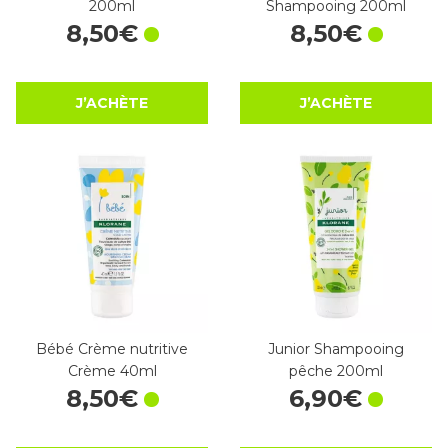
200ml
Shampooing 200ml
8
,
50
€
8
,
50
€
J’ACHÈTE
J’ACHÈTE
Bébé Crème nutritive
Junior Shampooing
Crème 40ml
pêche 200ml
8
,
50
€
6
,
90
€