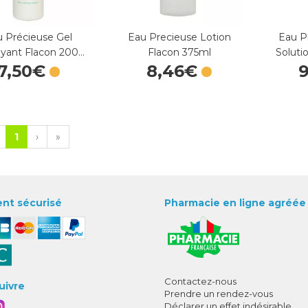
 Précieuse Gel
Eau Precieuse Lotion
Eau P
yant Flacon 200…
Flacon 375ml
Soluti
7
,
50
€
8
,
46
€
1
›
»
nt sécurisé
Pharmacie en ligne agréée
Contactez-nous
uivre
Prendre un rendez-vous
Déclarer un effet indésirable