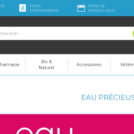
RTE
ENVOI
PRISE DE
D’ORDO
NNANCE
RENDEZ-VOUS
Bio &
pharmacie
Accessoires
Vétéri
Naturel
EAU PRÉCIEU