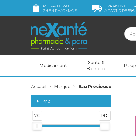
RETRAIT GRATUIT
LIVRAISON OFFE
2H
EN PHARMACIE
À PARTIR DE
59€
Santé &
Médicament
Para
Bien-être
Accueil
Marque
Eau Précieuse
Prix
7€
19€