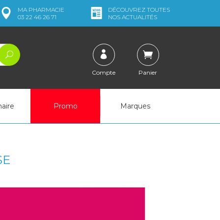
MA
PHARMACIE
DÉCOUVREZ
TOUTES
03 22 46 26 71
NOS ACTUALITÉS
Compte
Panier
naire
Promo
Marques
SE