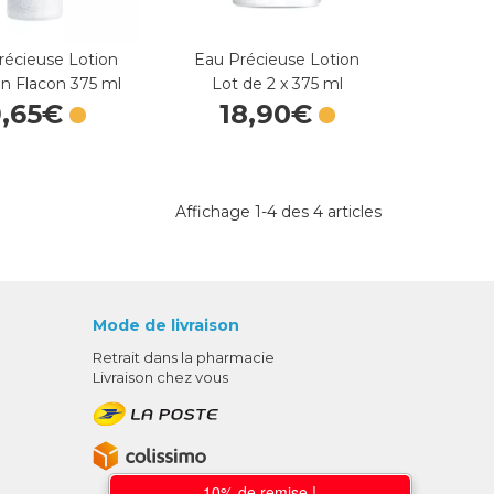
récieuse Lotion
Eau Précieuse Lotion
on Flacon 375 ml
Lot de 2 x 375 ml
9
,
65
€
18
,
90
€
Affichage 1-4 des 4 articles
Mode de livraison
Retrait dans la pharmacie
Livraison chez vous
10% de remise !