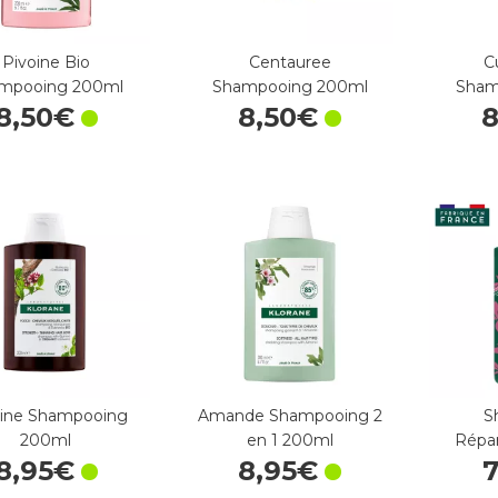
Pivoine Bio
Centauree
C
mpooing 200ml
Shampooing 200ml
Sham
8
,
50
€
8
,
50
€
nine Shampooing
Amande Shampooing 2
S
200ml
en 1 200ml
Répa
8
,
95
€
8
,
95
€
7