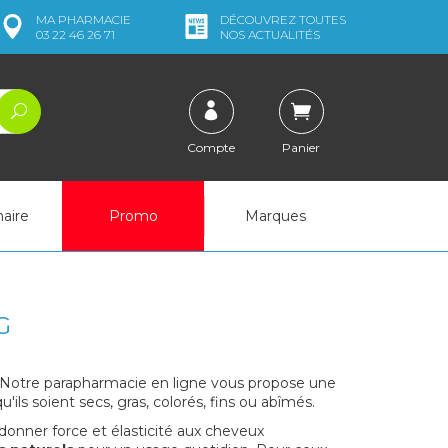
MA
PHARMACIE
DÉCOUVREZ
TOUTES
03 22 46 26 71
NOS ACTUALITÉS
Compte
Panier
naire
Promo
Marques
G
 Notre parapharmacie en ligne vous propose une
ils soient secs, gras, colorés, fins ou abîmés.
donner force et élasticité aux cheveux