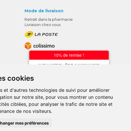
Mode de livraison
Retrait dans la pharmacie
Livraison chez vous
10% de remise !
SUR VOTRE 1ÈRE COMMANDE*
AVEC LE CODE
es cookies
BIENVENUE10
s et d'autres technologies de suivi pour améliorer
* sans minimum d'achat , hors
ation sur notre site, pour vous montrer un contenu
médicaments et produits en offre,
utilisez le code au moment de la
ités ciblées, pour analyser le trafic de notre site et
validation du panier afin que la remise
nance de nos visiteurs.
soit prise en compte.
ce en ligne.
hanger mes préférences
, pharmacie en ligne