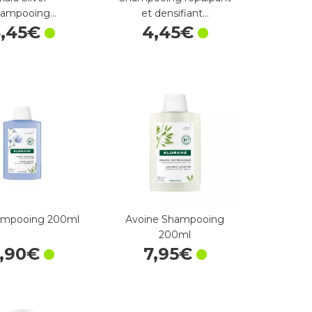
hampooing…
et densifiant…
4
,
45
€
4
,
45
€
ampooing 200ml
Avoine Shampooing
200ml
,
90
€
7
,
95
€