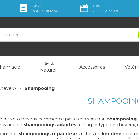
RTE
ENVOI
PRISE DE
D’ORDO
NNANCE
RENDEZ-VOUS
Bio &
pharmacie
Accessoires
Vétéri
Naturel
Cheveux
Shampooing
SHAMPOOIN
té de vos cheveux commence par le choix du bon
shampooing
.
variée de
shampooings adaptés
à chaque type de cheveux, qu'
pour nos
shampooings réparateurs
riches en
keratine
pour re