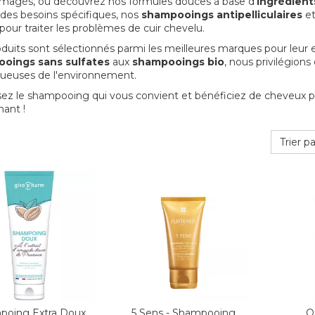
agés, ou découvrez nos formules douces à base d'
ingrédient
 des besoins spécifiques, nos
shampooings antipelliculaires
et
 pour traiter les problèmes de cuir chevelu.
duits sont sélectionnés parmi les meilleures marques pour leur eff
oings sans sulfates
aux
shampooings bio
, nous privilégion
ueuses de l'environnement.
sez le shampooing qui vous convient et bénéficiez de cheveux plus 
ant !
Trier pa
poing Extra Doux
5 Sens - Shampooing
Ok