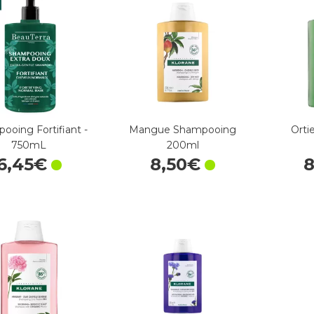
ooing Fortifiant -
Mangue Shampooing
Orti
750mL
200ml
6
,
45
€
8
,
50
€