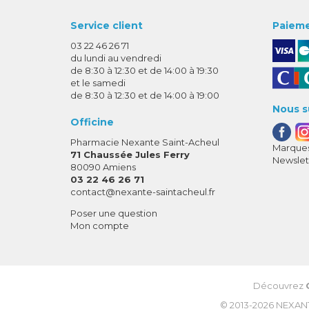
Service client
Paieme
03 22 46 26 71
du lundi au vendredi
de 8:30 à 12:30 et de 14:00 à 19:30
et le samedi
de 8:30 à 12:30 et de 14:00 à 19:00
Nous s
Officine
Pharmacie Nexante Saint-Acheul
Marques
71 Chaussée Jules Ferry
Newslet
80090 Amiens
03 22 46 26 71
-
-
contact
@
nexante-saintacheul.fr
Poser une question
Mon compte
Découvrez
© 2013-2026
NEXAN