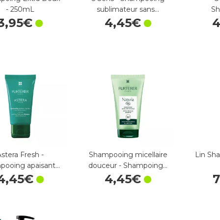
- 250mL
sublimateur sans…
S
3
,
95
€
4
,
45
€
Astera Fresh -
Shampooing micellaire
Lin Sh
pooing apaisant…
douceur - Shampoing…
4
,
45
€
4
,
45
€
7