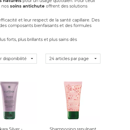
s naturels
pour un usage quotidien. Pour ceux
 nos
soins antichute
offrent des solutions
icacité et leur respect de la santé capillaire. Des
s des composants bienfaisants et des formules
forts, plus brillants et plus sains dès
r disponibilité
24 articles par page
ara Silver -
Shampooing repulpant