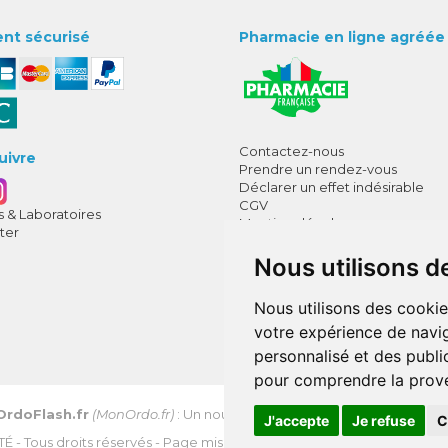
nt sécurisé
Pharmacie en ligne agréée
Contactez-nous
uivre
Prendre un rendez-vous
Déclarer un effet indésirable
CGV
 & Laboratoires
Mentions légales
ter
Données personnelles
Cookies
Nous utilisons d
Mes préférences Cookies
Nous utilisons des cookie
Annuaire des pharmacies
votre expérience de navig
personnalisé et des public
pour comprendre la prove
OrdoFlash.fr
(MonOrdo.fr)
: Un nouveau service de dépôt d’ordonnan
J'accepte
Je refuse
C
TÉ
- Tous droits réservés - Page mise à jour le 03/08/2026 -
Apotekisto