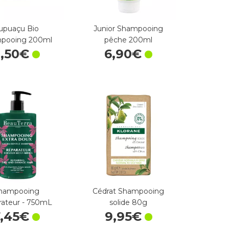
upuaçu Bio
Junior Shampooing
pooing 200ml
pêche 200ml
8
,
50
€
6
,
90
€
hampooing
Cédrat Shampooing
rateur - 750mL
solide 80g
,
45
€
9
,
95
€