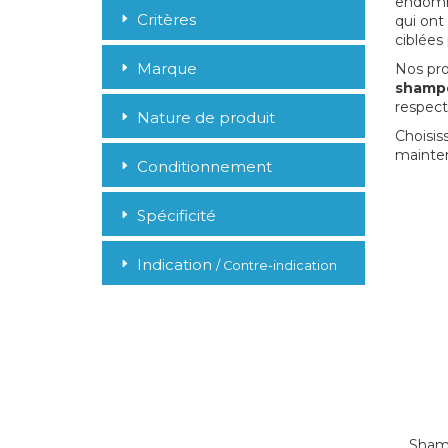
endomm
Critères
qui ont
ciblées
Marque
Nos pro
shampo
respect
Nature de produit
Choisis
mainten
Conditionnement
Spécificité
Indication
/ Contre-indication
Sham