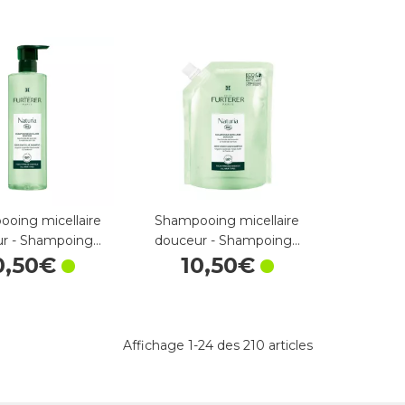
oing micellaire
Shampooing micellaire
r - Shampoing…
douceur - Shampoing…
0
,
50
€
10
,
50
€
Affichage 1-24 des 210 articles