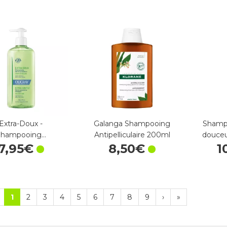
Extra-Doux -
Galanga Shampooing
Shampo
Shampooing…
Antipelliculaire 200ml
douceu
7
,
95
€
8
,
50
€
1
1
2
3
4
5
6
7
8
9
›
»