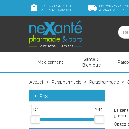
RETRAIT GRATUIT
LIVRAISON OFFE
2H
EN PHARMACIE
À PARTIR DE
59€
Santé &
Médicament
Para
Bien-être
Accueil
Parapharmacie
Parapharmacie
Prix
1€
29€
La san
gamme 
Optez 