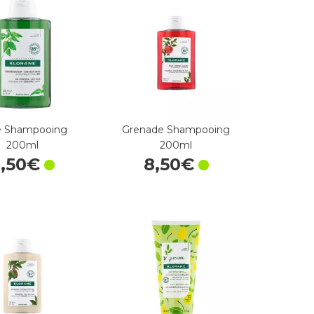
e Shampooing
Grenade Shampooing
200ml
200ml
8
,
50
€
8
,
50
€