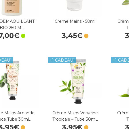
 DEMAQUILLANT
Creme Mains - 50ml
Crème
BIO 250 ML
7
,
00
€
3
,
45
€
*
*
DEAU
+1 CADEAU
+1 CAD
e Mains Amande
Crème Mains Verveine
Crème
uce Tube 30mL
Tropicale – Tube 30mL
3
,
95
€
3
,
95
€