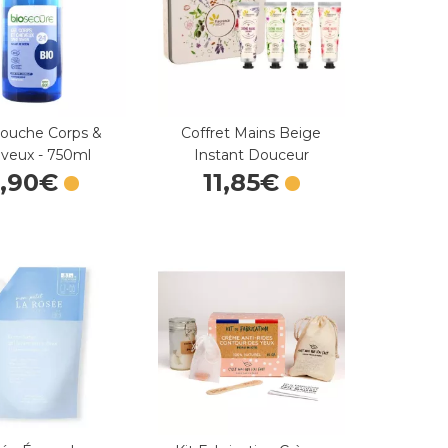
Douche Corps &
Coffret Mains Beige
veux - 750ml
Instant Douceur
9
,
90
€
11
,
85
€