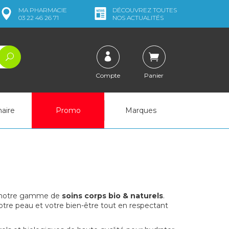
MA
PHARMACIE
DÉCOUVREZ
TOUTES
03 22 46 26 71
NOS ACTUALITÉS
Compte
Panier
naire
Promo
Marques
ec notre gamme de
soins corps bio & naturels
.
tre peau et votre bien-être tout en respectant