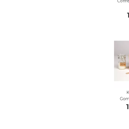
Coffr
K
Gom