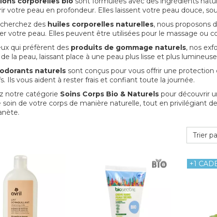
tions corporelles bio
sont formulées avec des ingrédients natur
rir votre peau en profondeur. Elles laissent votre peau douce, soup
 cherchez des
huiles corporelles naturelles
, nous proposons d
iser votre peau. Elles peuvent être utilisées pour le massage ou 
ux qui préfèrent des
produits de gommage naturels
, nos exf
de la peau, laissant place à une peau plus lisse et plus lumineuse
odorants naturels
sont conçus pour vous offrir une protection 
s. Ils vous aident à rester frais et confiant toute la journée.
z notre catégorie
Soins Corps Bio & Naturels
pour découvrir 
 soin de votre corps de manière naturelle, tout en privilégiant d
anète.
Trier pa
+1 CAD