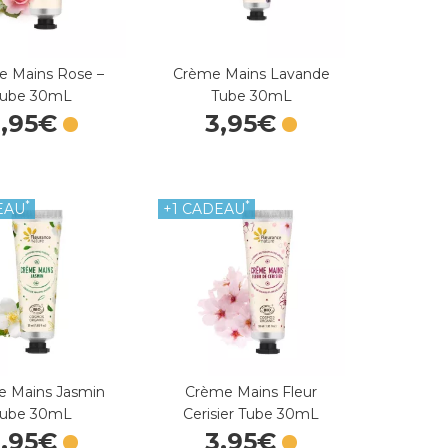
 Mains Rose –
Crème Mains Lavande
Tube 30mL
Tube 30mL
3
,
95
€
3
,
95
€
*
*
EAU
+1 CADEAU
 Mains Jasmin
Crème Mains Fleur
Tube 30mL
Cerisier Tube 30mL
3
,
95
€
3
,
95
€