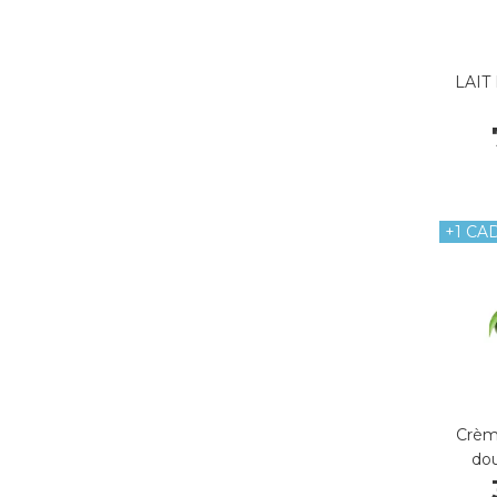
LAIT
+1 CA
Crèm
do