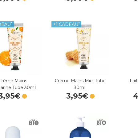
*
*
DEAU
+1 CADEAU
Crème Mains
Crème Mains Miel Tube
Lai
arine Tube 30mL
30mL
3
,
95
€
3
,
95
€