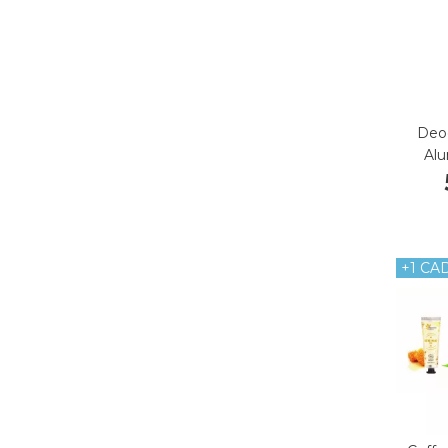
Deod
Al
+1 CA