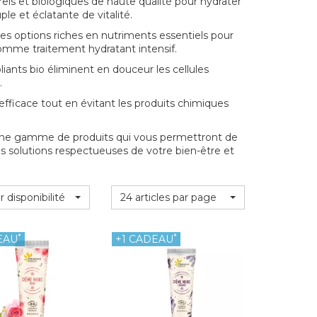
els et biologiques de haute qualité pour hydrater
le et éclatante de vitalité.
es options riches en nutriments essentiels pour
comme traitement hydratant intensif.
oliants bio éliminent en douceur les cellules
.
efficace tout en évitant les produits chimiques
une gamme de produits qui vous permettront de
es solutions respectueuses de votre bien-être et
r disponibilité
24 articles par page
*
*
EAU
+1 CADEAU