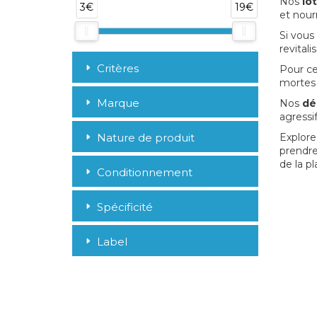
Nos
lo
3€
19€
et nour
Si vous
revital
Critères
Pour ce
mortes 
Marque
Nos
dé
agressif
Nature de produit
Explore
prendre
de la pl
Conditionnement
Spécificité
Label