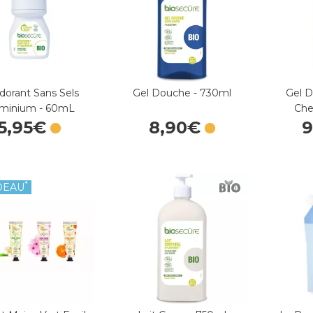
orant Sans Sels
Gel Douche - 730ml
Gel 
uminium - 60mL
Che
5
,
95
€
8
,
90
€
*
DEAU