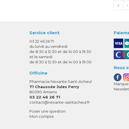
«
‹
Service client
Paieme
03 22 46 26 71
du lundi au vendredi
de 8:30 à 12:30 et de 14:00 à 19:30
et le samedi
de 8:30 à 12:30 et de 14:00 à 19:00
Nous s
Officine
Pharmacie Nexante Saint-Acheul
Marques
71 Chaussée Jules Ferry
Newslet
80090 Amiens
03 22 46 26 71
-
-
contact
@
nexante-saintacheul.fr
Poser une question
Mon compte