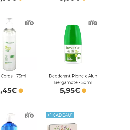
t Corps - 75ml
Deodorant Pierre d'Alun
Bergamote - 50ml
4
,
45
€
5
,
95
€
*
+1 CADEAU