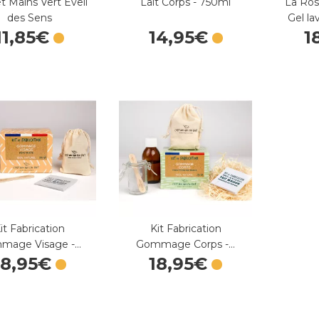
et Mains Vert Eveil
Lait Corps - 750ml
La Ros
des Sens
Gel la
11
,
85
€
14
,
95
€
1
it Fabrication
Kit Fabrication
mage Visage -…
Gommage Corps -…
18
,
95
€
18
,
95
€