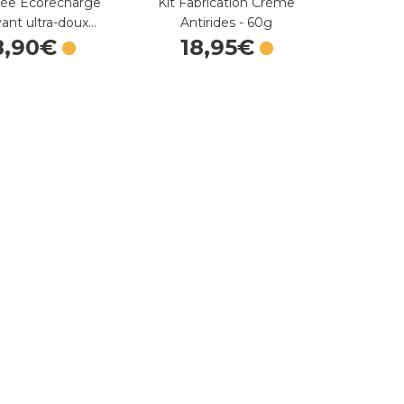
ée Écorecharge
Kit Fabrication Crème
vant ultra-doux…
Antirides - 60g
8
,
90
€
18
,
95
€