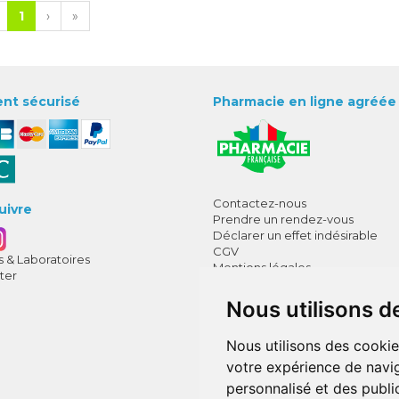
1
›
»
nt sécurisé
Pharmacie en ligne agréée
Contactez-nous
uivre
Prendre un rendez-vous
Déclarer un effet indésirable
CGV
 & Laboratoires
Mentions légales
ter
Données personnelles
Cookies
Nous utilisons d
Mes préférences Cookies
Annuaire des pharmacies
Nous utilisons des cookie
votre expérience de navig
personnalisé et des public