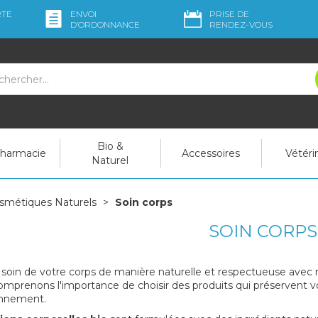
RTE
ENVOI
PRISE DE
D’ORDO
NNANCE
RENDEZ-VOUS
Bio &
pharmacie
Accessoires
Vétéri
Naturel
smétiques Naturels
Soin corps
SOIN CORPS
soin de votre corps de manière naturelle et respectueuse av
mprenons l'importance de choisir des produits qui préservent vo
onnement.