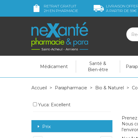
RETRAIT GRATUIT
LIVRAISON OFFE
2H
EN PHARMACIE
À PARTIR DE
59€
Santé &
Médicament
Para
Bien-être
Accueil
Parapharmacie
Bio & Naturel
Co
Yuca: Excellent
Prenez 
Nous co
Prix
l'envir