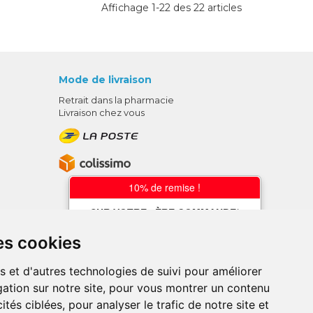
Affichage 1-22 des 22 articles
Mode de livraison
Retrait dans la pharmacie
Livraison chez vous
10% de remise !
SUR VOTRE 1ÈRE COMMANDE*
AVEC LE CODE
es cookies
BIENVENUE10
s et d'autres technologies de suivi pour améliorer
* sans minimum d'achat , hors
ation sur notre site, pour vous montrer un contenu
médicaments et produits en offre,
utilisez le code au moment de la
ités ciblées, pour analyser le trafic de notre site et