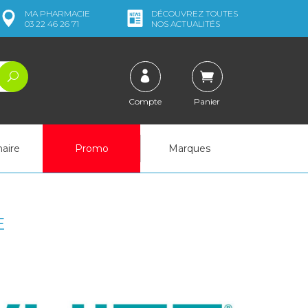
MA
PHARMACIE
DÉCOUVREZ
TOUTES
03 22 46 26 71
NOS ACTUALITÉS
Compte
Panier
naire
Promo
Marques
E