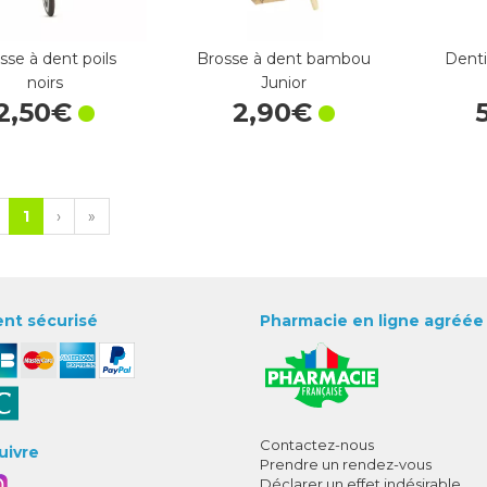
sse à dent poils
Brosse à dent bambou
Denti
noirs
Junior
2
,
50
€
2
,
90
€
1
›
»
nt sécurisé
Pharmacie en ligne agréée
Contactez-nous
uivre
Prendre un rendez-vous
Déclarer un effet indésirable