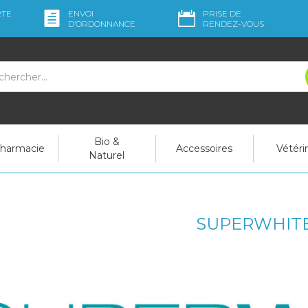
RTE
ENVOI
PRISE DE
D’ORDO
NNANCE
RENDEZ-VOUS
Bio &
pharmacie
Accessoires
Vétéri
Naturel
SUPERWHIT