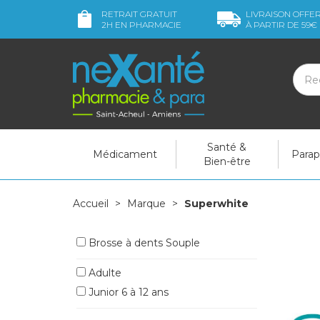
RETRAIT GRATUIT
LIVRAISON OFFE
2H
EN PHARMACIE
À PARTIR DE
59€
Santé &
Médicament
Para
Bien-être
Accueil
Marque
Superwhite
Brosse à dents Souple
Adulte
Junior 6 à 12 ans