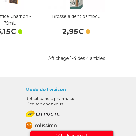
frice Charbon -
Brosse à dent bambou
75mL
5
,
15
€
2
,
95
€
Affichage 1-4 des 4 articles
Mode de livraison
Retrait dans la pharmacie
Livraison chez vous
10% de remise !