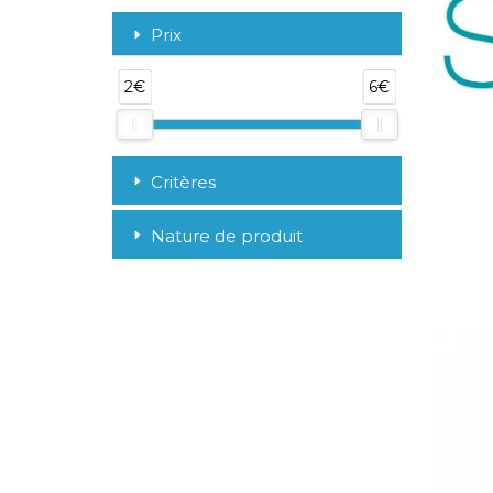
Prix
2€
6€
Critères
Nature de produit