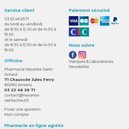
Service client
Paiement sécurisé
03 22 46 26 71
du lundi au vendredi
de 8:30 à 12:30 et de 14:00 à
19:30
et le samedi
de 8:30 à 12:30 et de 14:00 à
Nous suivre
19:00
Officine
Marques & Laboratoires
Newsletter
Pharmacie Nexante Saint-
Acheul
71 Chaussée Jules Ferry
80090 Amiens
03 22 46 26 71
-
-
contact
@
nexante-
saintacheul.fr
Poser une question
Mon compte
Pharmacie en ligne agréée