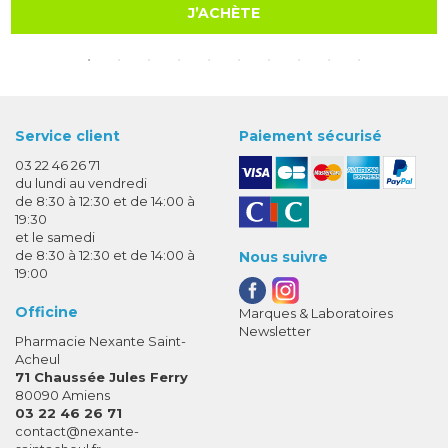
J’ACHÈTE
Service client
Paiement sécurisé
03 22 46 26 71
du lundi au vendredi
de 8:30 à 12:30 et de 14:00 à
19:30
et le samedi
de 8:30 à 12:30 et de 14:00 à
Nous suivre
19:00
Officine
Marques & Laboratoires
Newsletter
Pharmacie Nexante Saint-
Acheul
71 Chaussée Jules Ferry
80090 Amiens
03 22 46 26 71
-
-
contact
@
nexante-