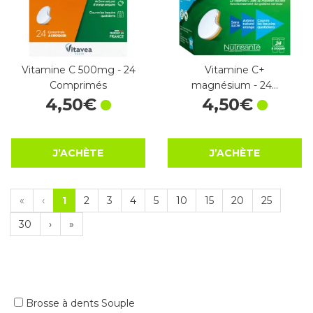
Vitamine C 500mg - 24
Vitamine C+
Comprimés
magnésium - 24…
4
,
50
€
4
,
50
€
J’ACHÈTE
J’ACHÈTE
«
‹
1
2
3
4
5
10
15
20
25
30
›
»
Brosse à dents Souple