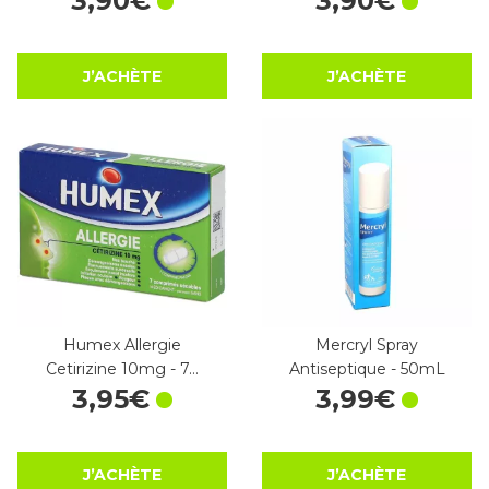
3
,
90
€
3
,
90
€
J’ACHÈTE
J’ACHÈTE
Humex Allergie
Mercryl Spray
Cetirizine 10mg - 7…
Antiseptique - 50mL
3
,
95
€
3
,
99
€
J’ACHÈTE
J’ACHÈTE