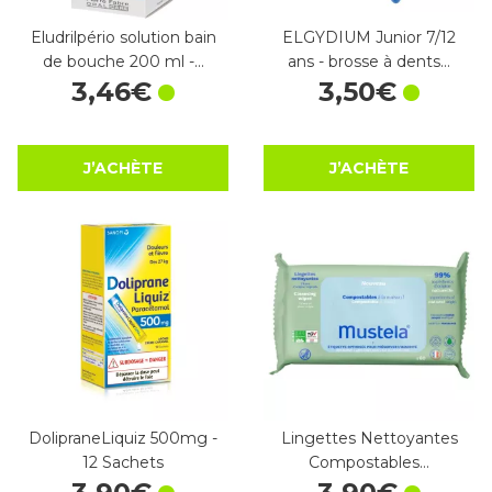
Eludrilpério solution bain
ELGYDIUM Junior 7/12
de bouche 200 ml -…
ans - brosse à dents…
3
,
46
€
3
,
50
€
J’ACHÈTE
J’ACHÈTE
DolipraneLiquiz 500mg -
Lingettes Nettoyantes
12 Sachets
Compostables…