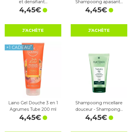
et densifiant…
Shampooing apaisant…
4
,
45
€
4
,
45
€
J’ACHÈTE
J’ACHÈTE
*
+1 CADEAU
Laino Gel Douche 3 en 1
Shampooing micellaire
Agrumes Tube 200 ml
douceur - Shampoing…
4
,
45
€
4
,
45
€