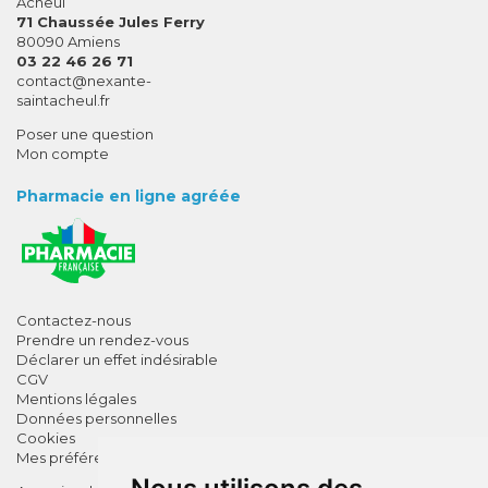
Acheul
71 Chaussée Jules Ferry
80090 Amiens
03 22 46 26 71
-
-
contact
@
nexante-
saintacheul.fr
Poser une question
Mon compte
Pharmacie en ligne agréée
Contactez-nous
Prendre un rendez-vous
Déclarer un effet indésirable
CGV
Mentions légales
Données personnelles
Cookies
Mes préférences Cookies