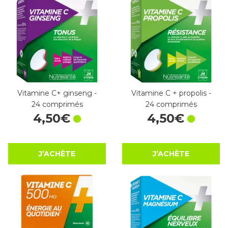
Vitamine C+ ginseng -
Vitamine C + propolis -
24 comprimés
24 comprimés
4
,
50
€
4
,
50
€
J’ACHÈTE
J’ACHÈTE