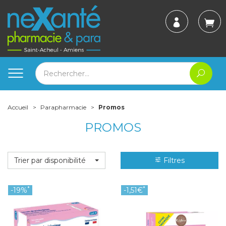
Accueil
Parapharmacie
Promos
PROMOS
Trier par disponibilité
Filtres
*
*
-19%
-1,51€