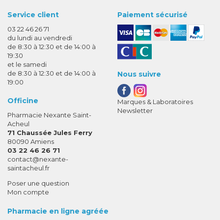
Service client
Paiement sécurisé
03 22 46 26 71
du lundi au vendredi
de 8:30 à 12:30 et de 14:00 à
19:30
et le samedi
de 8:30 à 12:30 et de 14:00 à
Nous suivre
19:00
Officine
Marques & Laboratoires
Newsletter
Pharmacie Nexante Saint-
Acheul
71 Chaussée Jules Ferry
80090 Amiens
03 22 46 26 71
-
-
contact
@
nexante-
saintacheul.fr
Poser une question
Mon compte
Pharmacie en ligne agréée