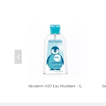
rème
Abcderm H20 Eau Micellaire - 1L
Se
e 100 ml