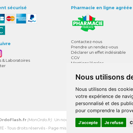
nt sécurisé
Pharmacie en ligne agréée
Contactez-nous
uivre
Prendre un rendez-vous
Déclarer un effet indésirable
CGV
 & Laboratoires
Mentions légales
ter
Données personnelles
Cookies
Nous utilisons d
Mes préférences Cookies
Annuaire des pharmacies
Nous utilisons des cookie
votre expérience de navig
personnalisé et des public
pour comprendre la prove
OrdoFlash.fr
(MonOrdo.fr)
: Un nouveau service de dépôt d’ordonnan
J'accepte
Je refuse
C
TÉ
- Tous droits réservés - Page mise à jour le 03/08/2026 -
Apotekisto