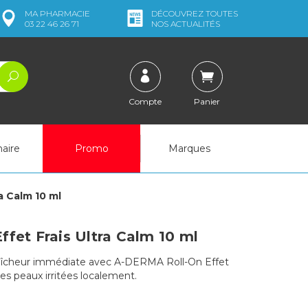
MA
PHARMACIE
DÉCOUVREZ
TOUTES
03 22 46 26 71
NOS ACTUALITÉS
Compte
Panier
naire
Promo
Marques
a Calm 10 ml
fet Frais Ultra Calm 10 ml
raîcheur immédiate avec A-DERMA Roll-On Effet
les peaux irritées localement.