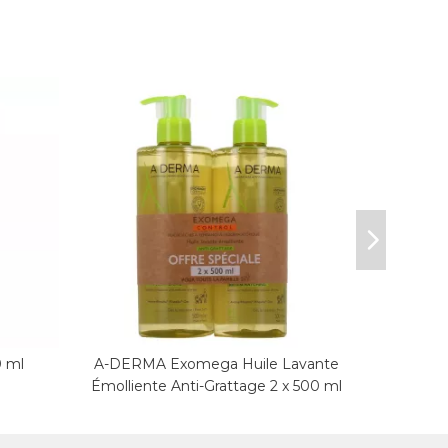
0 ml
A-DERMA Exomega Huile Lavante
Gel mou
Émolliente Anti-Grattage 2 x 500 ml
B