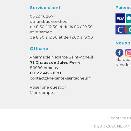
Service client
Paieme
03 22 46 26 71
du lundi au vendredi
de 8:30 à 12:30 et de 14:00 à 19:30
et le samedi
de 8:30 à 12:30 et de 14:00 à 19:00
Nous s
Officine
Pharmacie Nexante Saint-Acheul
Marques
71 Chaussée Jules Ferry
Newslet
80090 Amiens
03 22 46 26 71
-
-
contact
@
nexante-saintacheul.fr
Poser une question
Mon compte
Découvrez
© 2013-2026
NEXAN