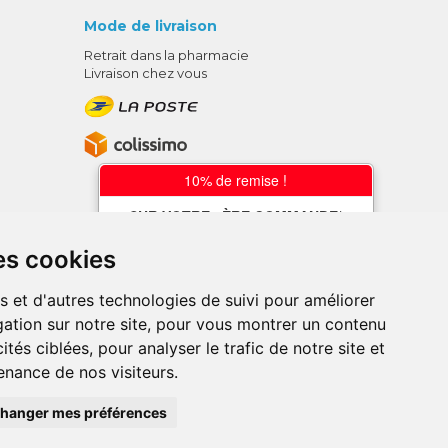
Mode de livraison
Retrait dans la pharmacie
Livraison chez vous
10% de remise !
SUR VOTRE 1ÈRE COMMANDE*
AVEC LE CODE
es cookies
BIENVENUE10
s et d'autres technologies de suivi pour améliorer
* sans minimum d'achat , hors
ation sur notre site, pour vous montrer un contenu
médicaments et produits en offre,
utilisez le code au moment de la
ités ciblées, pour analyser le trafic de notre site et
validation du panier afin que la remise
nance de nos visiteurs.
soit prise en compte.
ce en ligne.
hanger mes préférences
, pharmacie en ligne
VOTRE REMISE