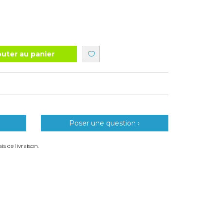
outer au panier
Poser une question ›
is de livraison.