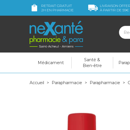
RETRAIT GRATUIT
LIVRAISON OFFE
2H
EN PHARMACIE
À PARTIR DE
59€
Santé &
Médicament
Para
Bien-être
Accueil
Parapharmacie
Parapharmacie
C