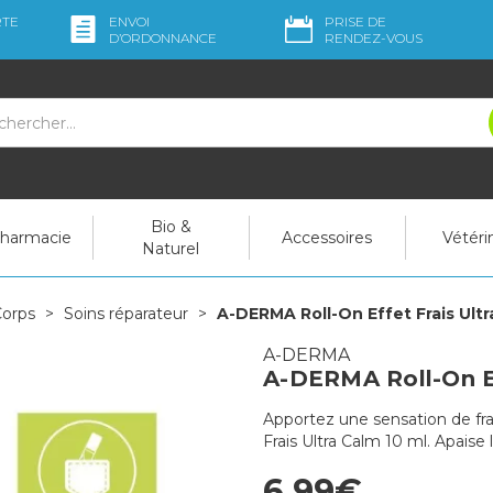
RTE
ENVOI
PRISE DE
D’ORDO
NNANCE
RENDEZ-VOUS
Bio &
pharmacie
Accessoires
Vétéri
Naturel
orps
Soins réparateur
A-DERMA Roll-On Effet Frais Ultr
A-DERMA
A-DERMA Roll-On Ef
Apportez une sensation de f
Frais Ultra Calm 10 ml. Apaise 
6,99€