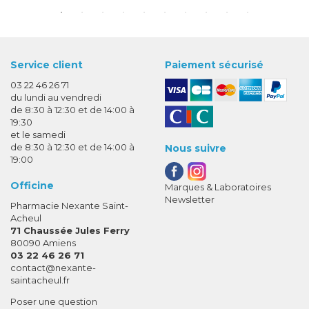
Service client
Paiement sécurisé
03 22 46 26 71
du lundi au vendredi
de 8:30 à 12:30 et de 14:00 à
19:30
et le samedi
de 8:30 à 12:30 et de 14:00 à
Nous suivre
19:00
Officine
Marques & Laboratoires
Newsletter
Pharmacie Nexante Saint-
Acheul
71 Chaussée Jules Ferry
80090 Amiens
03 22 46 26 71
-
-
contact
@
nexante-
saintacheul.fr
Poser une question