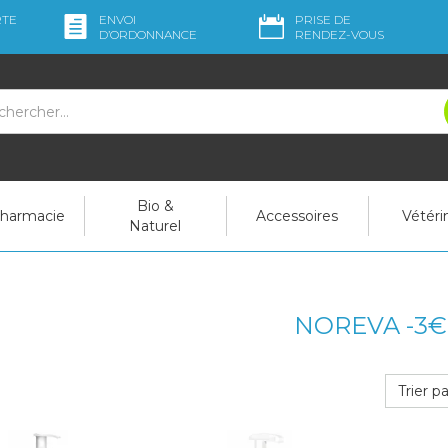
RTE
ENVOI
PRISE DE
D’ORDO
NNANCE
RENDEZ-VOUS
Bio &
pharmacie
Accessoires
Vétéri
Naturel
NOREVA -3€
Trier pa