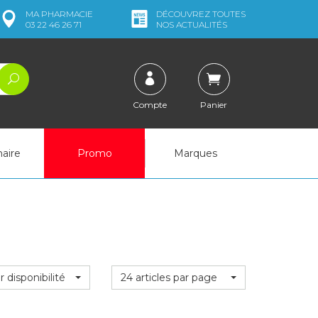
MA
PHARMACIE
DÉCOUVREZ
TOUTES
03 22 46 26 71
NOS ACTUALITÉS
Compte
Panier
naire
Promo
Marques
r disponibilité
24 articles par page