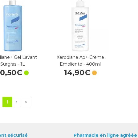
iane+ Gel Lavant
Xerodiane Ap+ Crème
Surgras - 1L
Emoliente - 400ml
10
,
50
€
14
,
90
€
1
›
»
nt sécurisé
Pharmacie en ligne agréée