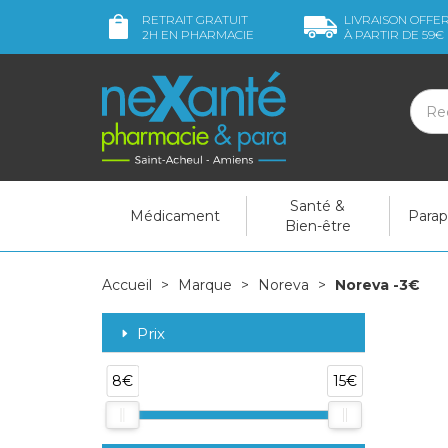
RETRAIT GRATUIT
LIVRAISON OFFE
2H
EN PHARMACIE
À PARTIR DE
59€
Santé &
Médicament
Para
Bien-être
Accueil
Marque
Noreva
Noreva -3€
Prix
8€
15€