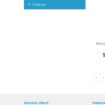
Critères
Xerod
«
‹
Service client
Paieme